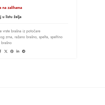
 na zalihama
 u listu želja
e vrste brašna iz potočare
log zrna
,
ražano brašno
,
spelta
,
speltino
brašno