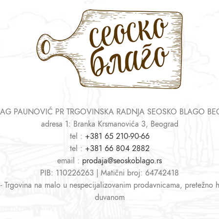
AG PAUNOVIĆ PR TRGOVINSKA RADNJA SEOSKO BLAGO B
adresa 1: Branka Krsmanovića 3, Beograd
tel :
+381 65 210-90-66
tel :
+381 66 804 2882
email :
prodaja@seoskoblago.rs
PIB: 110226263 | Matični broj: 64742418
 - Trgovina na malo u nespecijalizovanim prodavnicama, pretežno 
duvanom