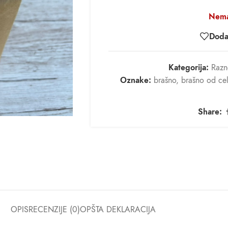
Nema
Dodaj
Kategorija:
Razn
Oznake:
brašno
,
brašno od ce
Share:
OPIS
RECENZIJE (0)
OPŠTA DEKLARACIJA