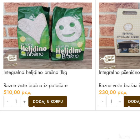
Integralno heljdino brašno 1kg
Integralno pšeničn
Razne vrste brašna iz potočare
Razne vrste brašna 
510,00
рсд
230,00
рсд
DODAJ U KORPU
DODAJ