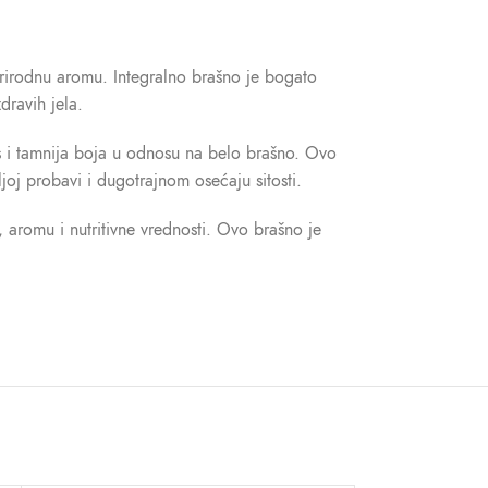
 prirodnu aromu. Integralno brašno je bogato
dravih jela.
us i tamnija boja u odnosu na belo brašno. Ovo
ljoj probavi i dugotrajnom osećaju sitosti.
aromu i nutritivne vrednosti. Ovo brašno je