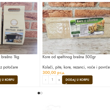
o brašno 1kg
Kore od speltinog brašna 500gr
iz potočare
Kolači, pite, kore, rezanci, voće i povrće
300,00
рсд
 U KORPU
DODAJ U KORPU