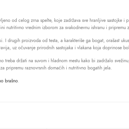
ljeno od celog zrna spelte, koje zadržava sve hranljive sastojke i
čini nutritivno vrednim izborom za svakodnevnu ishranu i pripremu z
i. I drugih proizvoda od testa, a karakteriše ga bogat, orašast uk
dravija, uz očuvanje prirodnih sastojaka i vlakana koja doprinose bo
 treba držati na suvom i hladnom mestu kako bi zadržalo svežinu, 
d za pripremu raznovrsnih domaćih i nutritivno bogatih jela.
no brašno
.