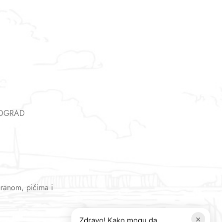
EOGRAD
hranom, pićima i
×
Zdravo! Kako mogu da