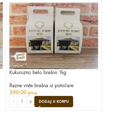
Kukuruzno belo brašno 1kg
Kukuruzno žuto 
Razne vrste brašna iz potočare
Razne vrste braš
290,00
рсд
230,00
рсд
DODAJ U KORPU
DO
Asistent
● Dostupan — Seosko blago