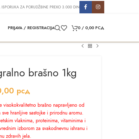
 ISPORUKA ZA PORUDŽBINE PREKO 3.000 DIN
PRIJAVA / REGISTRACIJA
0
/
0,00
РСД
gralno brašno 1kg
0,00
рсд
je visokokvalitetno brašno napravljeno od
 sve hranljive sastojke i prirodnu aromu.
tetskim vlaknima, proteinima, vitaminima i
o vrednim izborom za svakodnevnu ishranu i
mu zdravih jela.