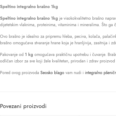
Speltino integralno brašno 1kg
Speltino integralno brašno 1kg
je visokokvalitetno brašno naprav
dijetetskim vlaknima, proteinima, vitaminima i mineralima. Što ga 
Ovo brašno je idealno za pripremu hleba, peciva, kolača, palačink
brašno omogućava stvaranje hrane koja je hranljivija, zasitnija i z
Pakovanje od
1 kg
omogućava praktičnu upotrebu i čuvanje. Brašno
odličan izbor za sve koji žele kvalitetan, prirodan i zdrav proizvo
Pored ovog proizvoda
Seosko blago
vam nudi i
integralno pšenič
Povezani proizvodi