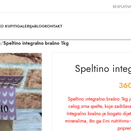
BESPLATNA
O KUPITI
GALERIJA
BLOG
KONTAKT
e
/
Speltino integralno brašno 1kg
Speltino inte
36
Speltino integralno brašno 1kg 
celog zrna spelte, koje zadržava
Integralno brašno je bogato dije
mineralima, što ga čini nutritivn
pripre