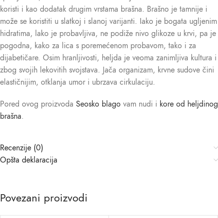
koristi i kao dodatak drugim vrstama brašna. Brašno je tamnije i
može se koristiti u slatkoj i slanoj varijanti. Iako je bogata ugljenim
hidratima, lako je probavljiva, ne podiže nivo glikoze u krvi, pa je
pogodna, kako za lica s poremećenom probavom, tako i za
dijabetičare. Osim hranljivosti, heljda je veoma zanimljiva kultura i
zbog svojih lekovitih svojstava. Jača organizam, krvne sudove čini
elastičnijim, otklanja umor i ubrzava cirkulaciju.
Pored ovog proizvoda
Seosko blago
vam nudi i
kore od heljdinog
brašna
.
Recenzije (0)
Opšta deklaracija
Povezani proizvodi