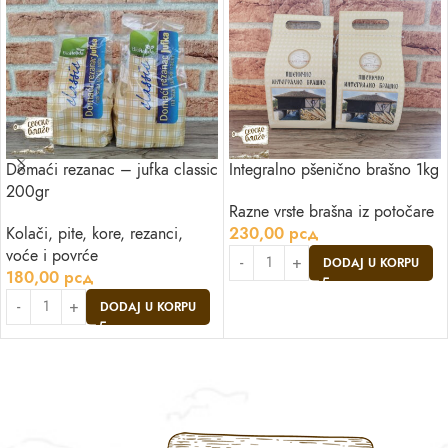
Domaći rezanac – jufka classic
Integralno pšenično brašno 1kg
200gr
Razne vrste brašna iz potočare
Kolači, pite, kore, rezanci,
230,00
рсд
voće i povrće
DODAJ U KORPU
180,00
рсд
DODAJ U KORPU