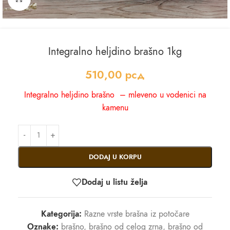
Integralno heljdino brašno 1kg
510,00
рсд
Integralno heljdino brašno – mleveno u vodenici na
kamenu
DODAJ U KORPU
Dodaj u listu želja
Kategorija:
Razne vrste brašna iz potočare
Oznake:
brašno
,
brašno od celog zrna
,
brašno od