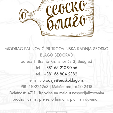
MIODRAG PAUNOVIĆ PR TRGOVINSKA RADNJA SEOSKO
BLAGO BEOGRAD
adresa 1: Branka Krsmanovića 3, Beograd
tel :
+381 65 210-90-66
tel :
+381 66 804 2882
email :
prodaja@seoskoblago.rs
PIB: 110226263 | Matični broj: 64742418
Delatnost: 4711 - Trgovina na malo u nespecijalizovanim
prodavnicama, pretežno hranom, pićima i duvanom