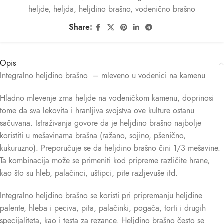
heljde
,
heljda
,
heljdino brašno
,
vodenično brašno
Share:
Opis
Integralno heljdino brašno – mleveno u vodenici na kamenu
Hladno mlevenje zrna heljde na vodeničkom kamenu, doprinosi
tome da sva lekovita i hranljiva svojstva ove kulture ostanu
sačuvana. Istraživanja govore da je heljdino brašno najbolje
koristiti u mešavinama brašna (ražano, sojino, pšenično,
kukuruzno). Preporučuje se da heljdino brašno čini 1/3 mešavine.
Ta kombinacija može se primeniti kod pripreme različite hrane,
kao što su hleb, palačinci, uštipci, pite razljevuše itd.
Integralno heljdino brašno se koristi pri pripremanju heljdine
palente, hleba i peciva, pita, palačinki, pogača, torti i drugih
specijaliteta, kao i testa za rezance. Heljdino brašno često se