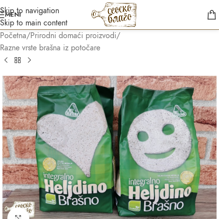
Skip to navigation
MENI
Skip to main content
Početna
/
Prirodni domaći proizvodi
/
Razne vrste brašna iz potočare
Asistent
● Dostupan — Seosko blago
Kliknite za uvećanje