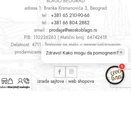
BLAGO BEOGRAD
adresa 1: Branka Krsmanovića 3, Beograd
tel :
+381 65 210-90-66
tel :
+381 66 804 2882
email :
prodaja@seoskoblago.rs
PIB: 110226263 | Matični broj: 64742418
Delatnost: 4711 - Trgovina na malo u nespecijalizovanim
×
prodavnicama, pretežno hranom, pićima i duvanom
Zdravo! Kako mogu da pomognem?
1
izrada sajtova
i
web shopova
odavnica
Korpa
Moj nalog
Pozovite nas