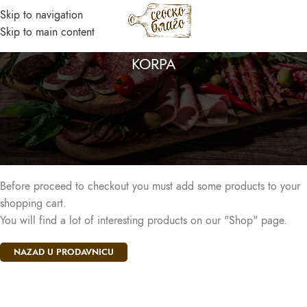
Skip to navigation
MENI
Skip to main content
Asistent
KORPA
● Dostupan — Seosko blago
Vaša korpa je trenutno prazna.
Before proceed to checkout you must add some products to your
shopping cart.
You will find a lot of interesting products on our "Shop" page.
NAZAD U PRODAVNICU