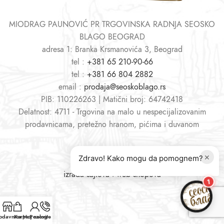
MIODRAG PAUNOVIĆ PR TRGOVINSKA RADNJA SEOSKO
BLAGO BEOGRAD
adresa 1: Branka Krsmanovića 3, Beograd
tel :
+381 65 210-90-66
tel :
+381 66 804 2882
email :
prodaja@seoskoblago.rs
PIB: 110226263 | Matični broj: 64742418
Delatnost: 4711 - Trgovina na malo u nespecijalizovanim
prodavnicama, pretežno hranom, pićima i duvanom
×
Zdravo! Kako mogu da pomognem?
izrada sajtova
i
web shopova
1
odavnica
Korpa
Moj nalog
Pozovite nas