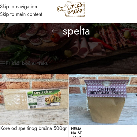
Skip to navigation
MENI
Skip to main content
Asistent
spelta
● Dostupan — Seosko blago
Početna
/
Prirodni domaći proizvodi
/
Proizvod označen „spelta“
Prikazano je svih 2 rezultata
Prikaži bočnu traku
Kore od speltinog brašna 500gr
NEMA
NA ST