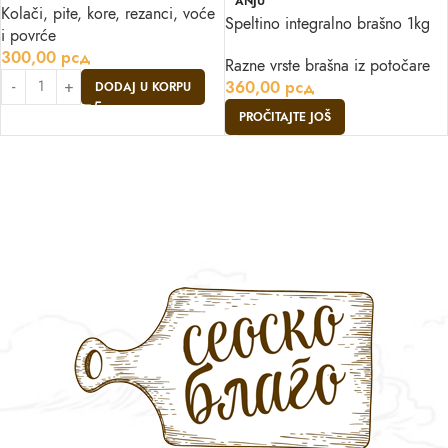
ANJU
Kolači, pite, kore, rezanci, voće
Speltino integralno brašno 1kg
i povrće
300,00
рсд
Razne vrste brašna iz potočare
360,00
рсд
DODAJ U KORPU
PROČITAJTE JOŠ