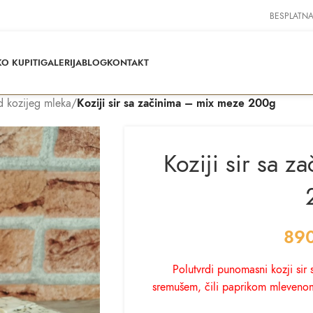
BESPLATNA
O KUPITI
GALERIJA
BLOG
KONTAKT
d kozijeg mleka
/
Koziji sir sa začinima – mix meze 200g
Koziji sir sa 
89
Polutvrdi punomasni kozji si
sremušem, čili paprikom mlevenom