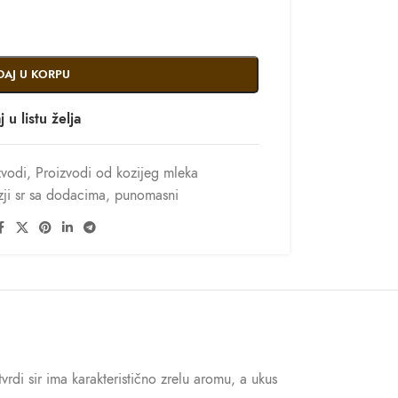
DAJ U KORPU
 u listu želja
zvodi
,
Proizvodi od kozijeg mleka
zji sr sa dodacima
,
punomasni
vrdi sir ima karakteristično zrelu aromu, a ukus