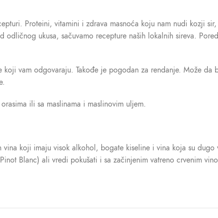
ecepturi. Proteini, vitamini i zdrava masnoća koju nam nudi kozji si
red odličnog ukusa, sačuvamo recepture naših lokalnih sireva. Por
oblike koji vam odgovaraju. Takođe je pogodan za rendanje. Može 
e.
 orasima ili sa maslinama i maslinovim uljem.
vina koji imaju visok alkohol, bogate kiseline i vina koja su dugo
inot Blanc) ali vredi pokušati i sa začinjenim vatreno crvenim vin