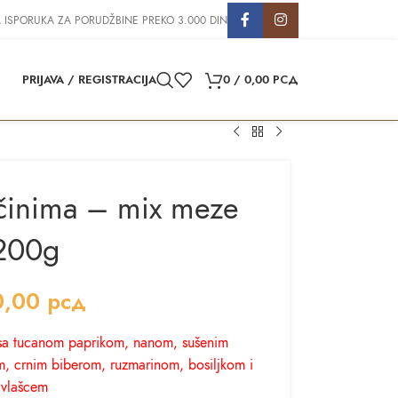
 ISPORUKA ZA PORUDŽBINE PREKO 3.000 DIN
PRIJAVA / REGISTRACIJA
0
/
0,00
РСД
začinima – mix meze
200g
0,00
рсд
r sa tucanom paprikom, nanom, sušenim
, crnim biberom, ruzmarinom, bosiljkom i
vlašcem