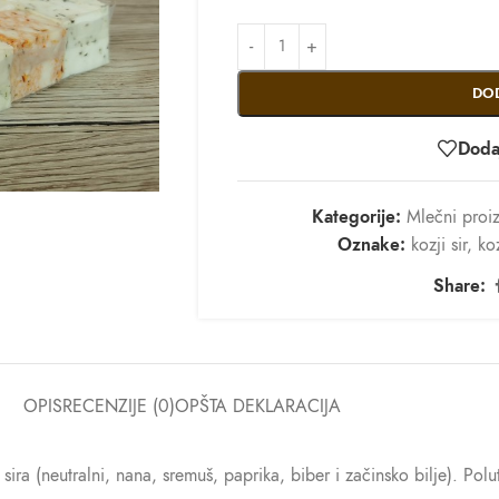
DO
Dodaj
Kategorije:
Mlečni proi
Oznake:
kozji sir
,
ko
Share:
OPIS
RECENZIJE (0)
OPŠTA DEKLARACIJA
ira (neutralni, nana, sremuš, paprika, biber i začinsko bilje). Polut