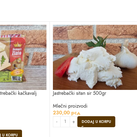
trebački kačkavalj
Jastrebački sitan sir 500gr
Mlečni proizvodi
230,00
рсд
DODAJ U KORPU
 U KORPU