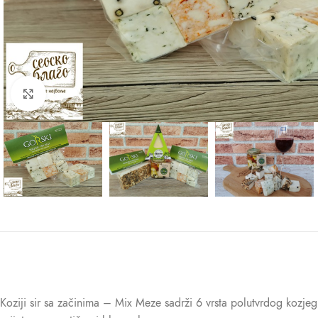
Kliknite za uvećanje
Koziji sir sa začinima – Mix Meze sadrži 6 vrsta polutvrdog kozjeg s