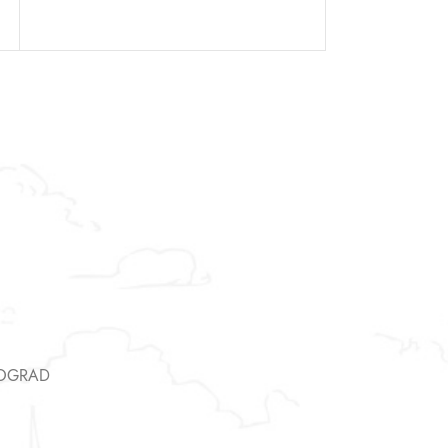
Asistent
● Dostupan — Seosko blago
EOGRAD