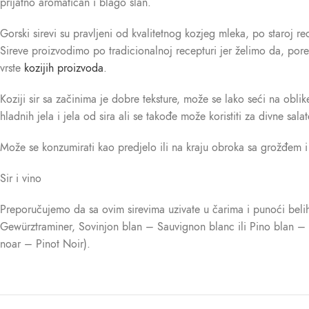
prijatno aromatičan i blago slan.
Gorski sirevi su pravljeni od kvalitetnog kozjeg mleka, po staroj r
Sireve proizvodimo po tradicionalnoj recepturi jer želimo da, po
vrste
kozijih proizvoda
.
Koziji sir sa začinima je dobre teksture, može se lako seći na 
hladnih jela i jela od sira ali se takođe može koristiti za divne salat
Može se konzumirati kao predjelo ili na kraju obroka sa grožđem i
Sir i vino
Preporučujemo da sa ovim sirevima uzivate u čarima i punoći belih 
Gewürztraminer, Sovinjon blan – Sauvignon blanc ili Pino blan – P
noar – Pinot Noir).