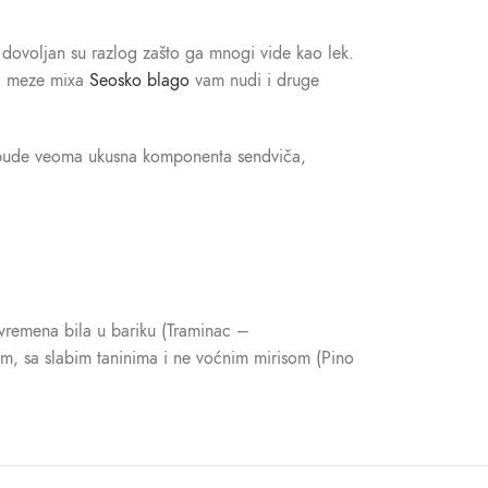
r, dovoljan su razlog zašto ga mnogi vide kao lek.
ed meze mixa
Seosko blago
vam nudi i druge
da bude veoma ukusna komponenta sendviča,
 vremena bila u bariku (Traminac –
om, sa slabim taninima i ne voćnim mirisom (Pino