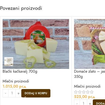
Povezani proizvodi
Blački kačkavalj 700g
Domaće zlato – jas
350g
Mlečni proizvodi
1.015,00
рсд
Mlečni proizvodi
DODAJ U KORPU
525,00
рсд
DODAJ