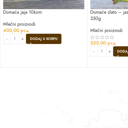
Domaća jaja 10kom
Domaće zlato – jas
350g
Mlečni proizvodi
400,00
рсд
Mlečni proizvodi
DODAJ U KORPU
525,00
рсд
DODAJ