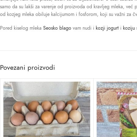
samo da su lakši za varenje od proizvoda od kravljeg mleka, već p
od kozjeg mleka obiluje kalcijumom i fosforom, koji su važni za čv
Pored kiselog mleka
Seosko blago
vam nudi i
kozji jogurt
i
koziju 
Povezani proizvodi