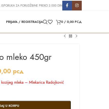
 ISPORUKA ZA PORUDŽBINE PREKO 3.000 DIN
PRIJAVA / REGISTRACIJA
0
/
0,00
РСД
lo mleko 450gr
0,00
рсд
 kozijeg mleka – Mlekarica Radojković
DAJ U KORPU