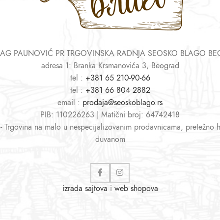
AG PAUNOVIĆ PR TRGOVINSKA RADNJA SEOSKO BLAGO B
adresa 1: Branka Krsmanovića 3, Beograd
tel :
+381 65 210-90-66
tel :
+381 66 804 2882
email :
prodaja@seoskoblago.rs
PIB: 110226263 | Matični broj: 64742418
 - Trgovina na malo u nespecijalizovanim prodavnicama, pretežno 
duvanom
izrada sajtova
i
web shopova