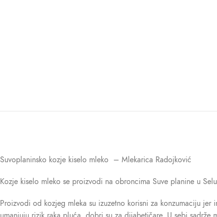
Suvoplaninsko kozje kiselo mleko – Mlekarica Radojković
Kozje kiselo mleko se proizvodi na obroncima Suve planine u Selu
Proizvodi od kozjeg mleka su izuzetno korisni za konzumaciju jer im
umanjuju rizik raka pluća, dobri su za dijabetičare. U sebi sadrže 