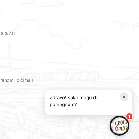
EOGRAD
hranom, pićima i
×
Zdravo! Kako mogu da
pomognem?
1