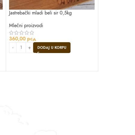
Jastrebački mladi beli sir 0,5kg
NOVO
Mlečni proizvodi
Koziji sir u tegl
360,00
рсд
Mlečni proizvodi
mleka
DODAJ U KORPU
990,00
рсд
DO
Asistent
● Dostupan — Seosko blago