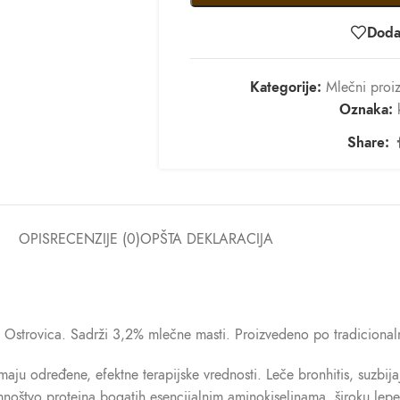
Dodaj
Kategorije:
Mlečni proi
Oznaka:
Share:
OPIS
RECENZIJE (0)
OPŠTA DEKLARACIJA
 Ostrovica. Sadrži 3,2% mlečne masti. Proizvedeno po tradicionaln
aju određene, efektne terapijske vrednosti. Leče bronhitis, suzbija
mnoštvo proteina bogatih esencijalnim aminokiselinama, široku lepez