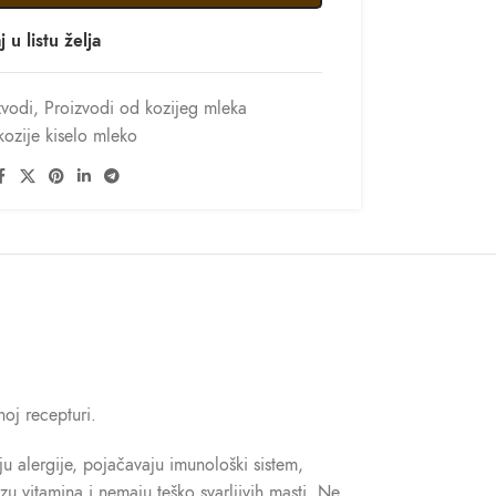
 u listu želja
zvodi
,
Proizvodi od kozijeg mleka
kozije kiselo mleko
oj recepturi.
ju alergije, pojačavaju imunološki sistem,
u vitamina i nemaju teško svarljivih masti. Ne