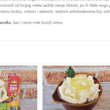
roizvodi od kozjeg mleka sadrže manje laktoze, pa ih lakše mogu p
rstoću kostiju, cinkom i selenom, snažnim antioksidansima koji održ
surutku
, kao i razne vrste kozijih sireva.