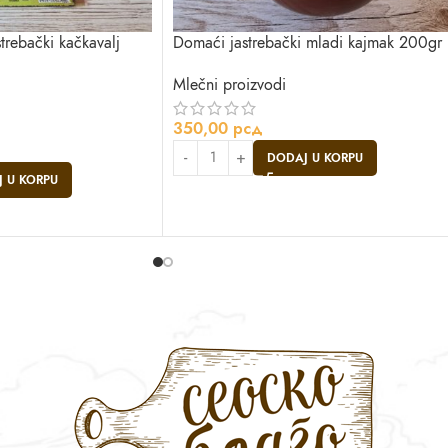
trebački kačkavalj
Domaći jastrebački mladi kajmak 200gr
Mlečni proizvodi
350,00
рсд
DODAJ U KORPU
 U KORPU