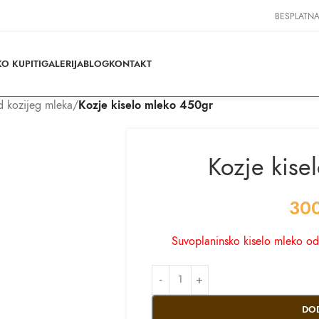
BESPLATNA
O KUPITI
GALERIJA
BLOG
KONTAKT
d kozijeg mleka
/
Kozje kiselo mleko 450gr
Kozje kise
30
Suvoplaninsko kiselo mleko od
DO