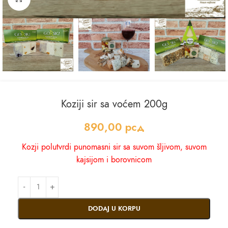
Koziji sir sa voćem 200g
890,00
рсд
Kozji polutvrdi punomasni sir sa suvom šljivom, suvom
kajsijom i borovnicom
DODAJ U KORPU