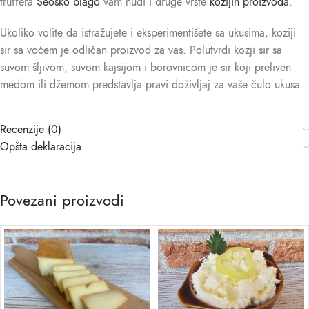
truffera
Seosko blago
vam nudi i druge vrste
kozijih proizvoda
.
Ukoliko volite da istražujete i eksperimentišete sa ukusima, koziji
sir sa voćem je odličan proizvod za vas. Polutvrdi kozji sir sa
suvom šljivom, suvom kajsijom i borovnicom je sir koji preliven
medom ili džemom predstavlja pravi doživljaj za vaše čulo ukusa.
Recenzije (0)
Opšta deklaracija
Povezani proizvodi