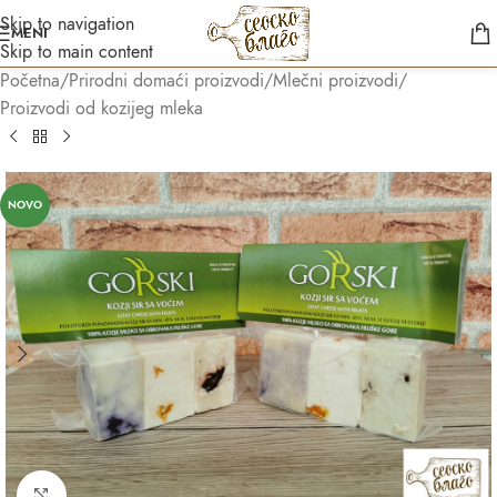
Skip to navigation
MENI
Skip to main content
Početna
/
Prirodni domaći proizvodi
/
Mlečni proizvodi
/
Proizvodi od kozijeg mleka
Asistent
● Dostupan — Seosko blago
NOVO
Kliknite za uvećanje