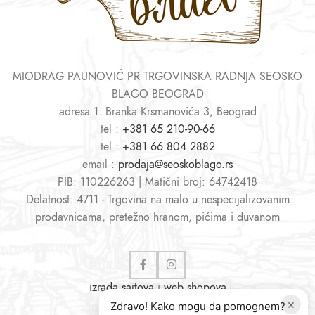
MIODRAG PAUNOVIĆ PR TRGOVINSKA RADNJA SEOSKO
BLAGO BEOGRAD
adresa 1: Branka Krsmanovića 3, Beograd
tel :
+381 65 210-90-66
tel :
+381 66 804 2882
email :
prodaja@seoskoblago.rs
PIB: 110226263 | Matični broj: 64742418
Delatnost: 4711 - Trgovina na malo u nespecijalizovanim
prodavnicama, pretežno hranom, pićima i duvanom
izrada sajtova
i
web shopova
×
Zdravo! Kako mogu da pomognem?