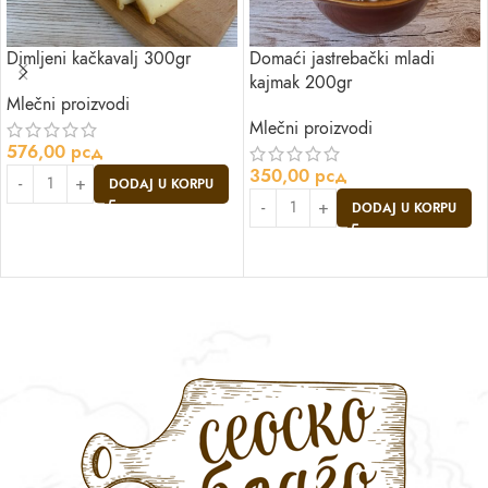
Dimljeni kačkavalj 300gr
Domaći jastrebački mladi
kajmak 200gr
Mlečni proizvodi
Mlečni proizvodi
576,00
рсд
350,00
рсд
DODAJ U KORPU
DODAJ U KORPU