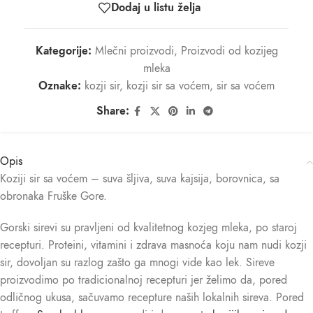
Dodaj u listu želja
Kategorije:
Mlečni proizvodi
,
Proizvodi od kozijeg
mleka
Oznake:
kozji sir
,
kozji sir sa voćem
,
sir sa voćem
Share:
Opis
Koziji sir sa voćem – suva šljiva, suva kajsija, borovnica, sa
obronaka Fruške Gore.
Gorski sirevi su pravljeni od kvalitetnog kozjeg mleka, po staroj
recepturi. Proteini, vitamini i zdrava masnoća koju nam nudi kozji
sir, dovoljan su razlog zašto ga mnogi vide kao lek. Sireve
proizvodimo po tradicionalnoj recepturi jer želimo da, pored
odličnog ukusa, sačuvamo recepture naših lokalnih sireva. Pored