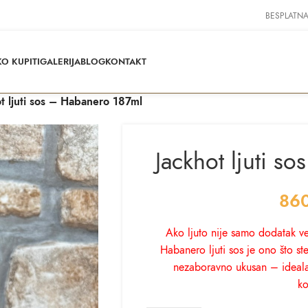
BESPLATNA
O KUPITI
GALERIJA
BLOG
KONTAKT
t ljuti sos – Habanero 187ml
Jackhot ljuti s
86
Ako ljuto nije samo dodatak ve
Habanero ljuti sos je ono što ste
nezaboravno ukusan – idealan
k