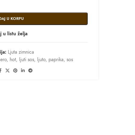
DAJ U KORPU
 u listu želja
ja:
Ljuta zimnica
ero
,
hot
,
ljuti sos
,
ljuto
,
paprika
,
sos