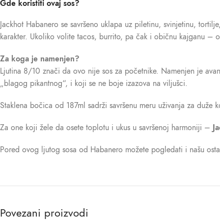
Gde koristiti ovaj sos?
Jackhot Habanero se savršeno uklapa uz piletinu, svinjetinu, tortilj
karakter. Ukoliko volite tacos, burrito, pa čak i običnu kajganu – 
Za koga je namenjen?
Ljutina 8/10 znači da ovo nije sos za početnike. Namenjen je avant
„blagog pikantnog“, i koji se ne boje izazova na viljušci.
Staklena bočica od 187ml sadrži savršenu meru uživanja za duže kor
Za one koji žele da osete toplotu i ukus u savršenoj harmoniji –
J
Pored ovog ljutog sosa od Habanero možete pogledati i našu ost
Povezani proizvodi