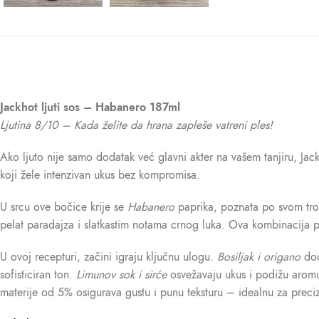
Jackhot ljuti sos – Habanero 187ml
Ljutina 8/10 – Kada želite da hrana zapleše vatreni ples!
Ako ljuto nije samo dodatak već glavni akter na vašem tanjiru, Jac
koji žele intenzivan ukus bez kompromisa.
U srcu ove bočice krije se
Habanero
paprika, poznata po svom trop
pelat paradajza i slatkastim notama crnog luka. Ova kombinacija pr
U ovoj recepturi, začini igraju ključnu ulogu.
Bosiljak i origano
dod
sofisticiran ton.
Limunov sok i sirće
osvežavaju ukus i podižu aromu
materije od 5% osigurava gustu i punu teksturu – idealnu za preci