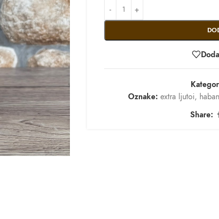
DO
Dodaj
Kategori
Oznake:
extra ljutoi
,
haban
Share: