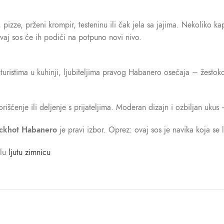
e, pizze, prženi krompir, testeninu ili čak jela sa jajima. Nekoliko
ovaj sos će ih podići na potpuno novi nivo.
uristima u kuhinji, ljubiteljima pravog Habanero osećaja – žestoko
išćenje ili deljenje s prijateljima. Moderan dizajn i ozbiljan uku
ackhot Habanero
je pravi izbor. Oprez: ovaj sos je navika koja se l
alu
ljutu zimnicu