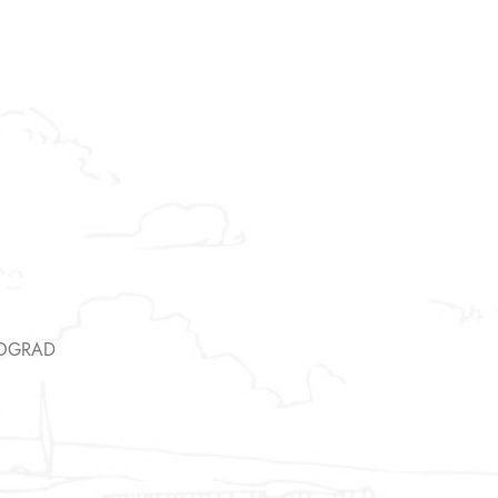
Asistent
● Dostupan — Seosko blago
EOGRAD