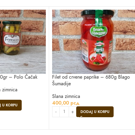
50gr – Polo Čačak
Filet od crvene paprike – 680g Blago
Šumadije
a zimnica
Slana zimnica
400,00
рсд
 U KORPU
DODAJ U KORPU