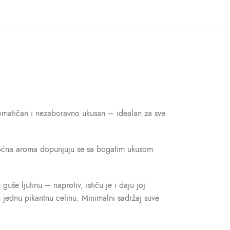
 aromatičan i nezaboravno ukusan – idealan za sve
 voćna aroma dopunjuju se sa bogatim ukusom
še ljutinu – naprotiv, ističu je i daju joj
u jednu pikantnu celinu. Minimalni sadržaj suve