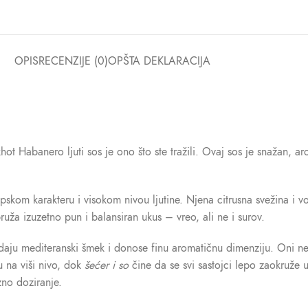
OPIS
RECENZIJE (0)
OPŠTA DEKLARACIJA
khot Habanero ljuti sos je ono što ste tražili. Ovaj sos je snažan,
skom karakteru i visokom nivou ljutine. Njena citrusna svežina i
uža izuzetno pun i balansiran ukus – vreo, ali ne i surov.
aju mediteranski šmek i donose finu aromatičnu dimenziju. Oni ne gu
 na viši nivo, dok
šećer i so
čine da se svi sastojci lepo zaokruže 
zno doziranje.