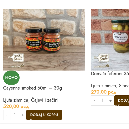
Domaći feferoni 3
NOVO
Ljuta zimnica
,
Slan
Cayenne smoked 60ml – 30g
270,00
рсд
Ljuta zimnica
,
Čajevi i začini
DODAJ
520,00
рсд
DODAJ U KORPU