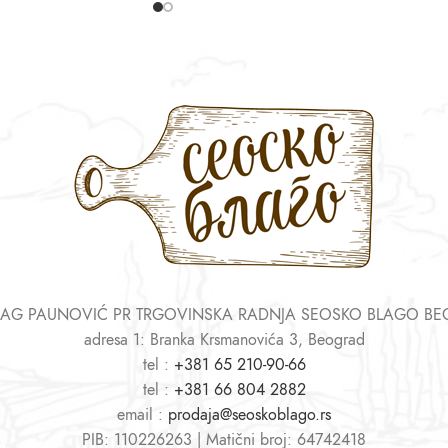
AG PAUNOVIĆ PR TRGOVINSKA RADNJA SEOSKO BLAGO B
adresa 1: Branka Krsmanovića 3, Beograd
tel :
+381 65 210-90-66
tel :
+381 66 804 2882
email :
prodaja@seoskoblago.rs
PIB: 110226263 | Matični broj: 64742418