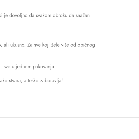
 kapi je dovoljno da svakom obroku da snažan
, ali ukusno. Za sve koji žele više od običnog
s – sve u jednom pakovanju.
ako stvara, a teško zaboravlja!