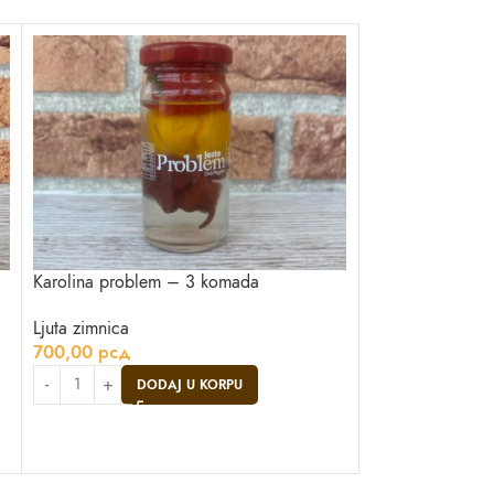
Karolina problem – 3 komada
NOVO
Ljuta zimnica
Ljute papričice
700,00
рсд
Ljuta zimnica
DODAJ U KORPU
820,00
рсд
DO