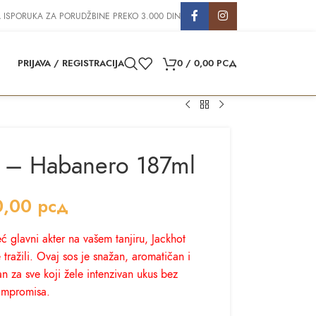
 ISPORUKA ZA PORUDŽBINE PREKO 3.000 DIN
PRIJAVA / REGISTRACIJA
0
/
0,00
РСД
os – Habanero 187ml
0,00
рсд
ć glavni akter na vašem tanjiru, Jackhot
 tražili. Ovaj sos je snažan, aromatičan i
 za sve koji žele intenzivan ukus bez
ompromisa.