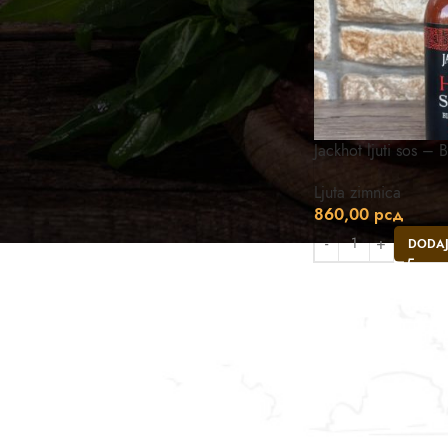
Jackhot ljuti sos –
Ljuta zimnica
860,00
рсд
DODAJ