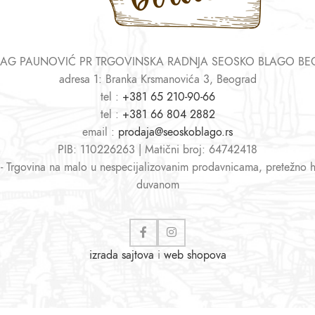
AG PAUNOVIĆ PR TRGOVINSKA RADNJA SEOSKO BLAGO B
adresa 1: Branka Krsmanovića 3, Beograd
tel :
+381 65 210-90-66
tel :
+381 66 804 2882
email :
prodaja@seoskoblago.rs
PIB: 110226263 | Matični broj: 64742418
 - Trgovina na malo u nespecijalizovanim prodavnicama, pretežno 
duvanom
izrada sajtova
i
web shopova