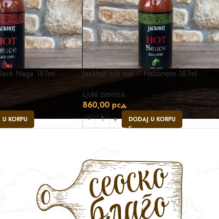
 Black Naga 187ml
Jackhot ljuti sos – Habanero 187ml
Ljuta zimnica
860,00
рсд
 U KORPU
DODAJ U KORPU