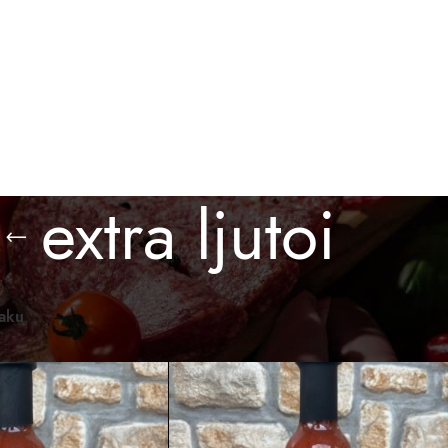
BESPLATNA ISPORUKA ZA PORUDŽBINE PREKO 3.000 D
O KUPITI
GALERIJA
BLOG
KONTAKT
extra ljutoi
omaći proizvodi
/
Proizvod označen „extra ljutoi“
Prikaži
12
24
36
raku