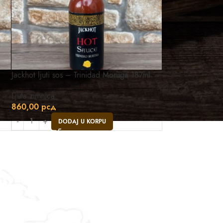
Jackhot ljuti sos – Trinidad Moruga 187ml
Ljuta zimnica
860,00
рсд
DODAJ U KORPU
Asistent
● Dostupan — Seosko blago