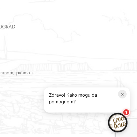
EOGRAD
hranom, pićima i
×
Zdravo! Kako mogu da
pomognem?
1