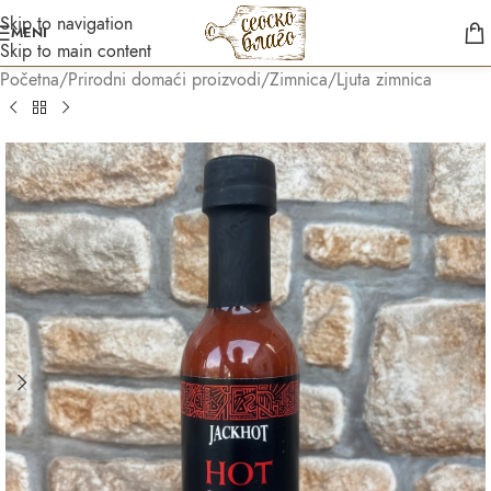
Skip to navigation
MENI
Skip to main content
Početna
/
Prirodni domaći proizvodi
/
Zimnica
/
Ljuta zimnica
Asistent
● Dostupan — Seosko blago