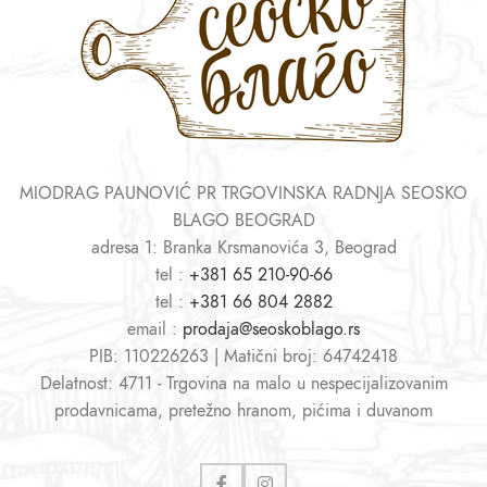
MIODRAG PAUNOVIĆ PR TRGOVINSKA RADNJA SEOSKO
BLAGO BEOGRAD
adresa 1: Branka Krsmanovića 3, Beograd
tel :
+381 65 210-90-66
tel :
+381 66 804 2882
email :
prodaja@seoskoblago.rs
PIB: 110226263 | Matični broj: 64742418
Delatnost: 4711 - Trgovina na malo u nespecijalizovanim
prodavnicama, pretežno hranom, pićima i duvanom