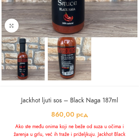
Kliknite za uvećanje
Jackhot ljuti sos – Black Naga 187ml
860,00
рсд
Ako ste među onima koji ne beže od suza u očima i
žarenja u grlu, već ih traže i priželjkuju. Jackhot Black