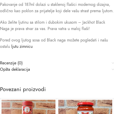
Pakovanje od 187ml dolazi u staklenoj flašici modernog dizajna,
odlično kao poklon za prijatelje koji dele vašu strast prema ljutom.
Ako želite ljutinu sa stilom i dubokim ukusom – Jackhot Black
Naga je prava stvar za vas. Prava vatra u maloj flaši!
Pored ovog ljutog sosa od Black naga možete pogledati i našu
ostalu
ljutu zimnicu
Recenzije (0)
Opšta deklaracija
Povezani proizvodi