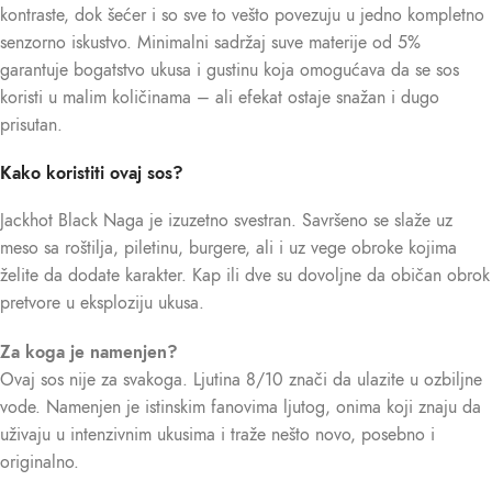
kontraste, dok šećer i so sve to vešto povezuju u jedno kompletno
senzorno iskustvo. Minimalni sadržaj suve materije od 5%
garantuje bogatstvo ukusa i gustinu koja omogućava da se sos
koristi u malim količinama – ali efekat ostaje snažan i dugo
prisutan.
Kako koristiti ovaj sos?
Jackhot Black Naga je izuzetno svestran. Savršeno se slaže uz
meso sa roštilja, piletinu, burgere, ali i uz vege obroke kojima
želite da dodate karakter. Kap ili dve su dovoljne da običan obrok
pretvore u eksploziju ukusa.
Za koga je namenjen?
Ovaj sos nije za svakoga. Ljutina 8/10 znači da ulazite u ozbiljne
vode. Namenjen je istinskim fanovima ljutog, onima koji znaju da
uživaju u intenzivnim ukusima i traže nešto novo, posebno i
originalno.