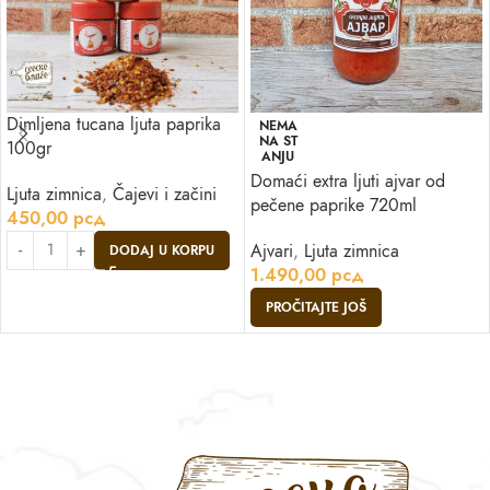
Dimljena tucana ljuta paprika
NEMA
NA ST
100gr
ANJU
Domaći extra ljuti ajvar od
Ljuta zimnica
,
Čajevi i začini
pečene paprike 720ml
450,00
рсд
Ajvari
,
Ljuta zimnica
DODAJ U KORPU
1.490,00
рсд
PROČITAJTE JOŠ