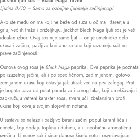
Jackhot ljuti sos – Black Naga 187ml
Ljutina 8/10 – Samo za ozbiljne ljubitelje začinjenog!
Ako ste među onima koji ne beže od suza u očima i žarenja u
grlu, već ih traže i priželjkuju. Jackhot Black Naga ljuti sos je vaš
idealan izbor. Ovaj sos nije samo ljut – on je umetničko delo
ukusa i začina, pažljivo kreirano za one koji razumeju suštinu
prave začinjenosti.
Osnova ovog sosa je
Black Naga
paprika. Ova paprika je poznata
po izuzetnoj jačini, ali i po specifičnom, zadimljenom, gotovo
zemljanom ukusu koji ostavlja jak utisak već na prvi zalogaj. Prati
je bogata baza od pelat paradajza i crnog luka, koji omekšavaju i
zaokružuju vatreni karakter sosa, stvarajući izbalansiran profil
ukusa koji osvaja svojim slojevitim notama.
U sastavu se nalaze i pažljivo birani začini poput karanfilića i
cimeta, koji dodaju toplinu i dubinu, ali i neobičnu aromatičnu
svežinu. Limunov sok i sirće donose kiselu notu i osvežavajuće