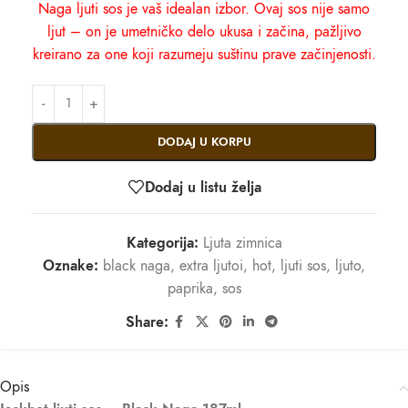
Naga ljuti sos je vaš idealan izbor. Ovaj sos nije samo
ljut – on je umetničko delo ukusa i začina, pažljivo
kreirano za one koji razumeju suštinu prave začinjenosti.
DODAJ U KORPU
Dodaj u listu želja
Kategorija:
Ljuta zimnica
Oznake:
black naga
,
extra ljutoi
,
hot
,
ljuti sos
,
ljuto
,
paprika
,
sos
Share:
Opis