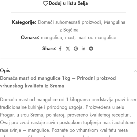
Dodaj u listu želja
Kategorije:
Domaći suhomesnati proizvodi
,
Mangulina
iz Bojčina
Oznake:
mangulica
,
mast
,
mast od mangulice
Share:
Opis
Domaća mast od mangulice 1kg – Prirodni proizvod
vrhunskog kvaliteta iz Srema
Domaća mast od mangulice od 1 kilograma predstavlja pravi biser
tradicionalne kuhinje i prirodnog uzgoja. Proizvedena u selu
Progar, u srcu Srema, po staroj, provereno kvalitetnoj recepturi.
Ovaj proizvod nastaje suvim postupkom topljenja masti autohtone
rase svinje – mangulice. Poznate po vrhunskom kvalitetu mesa i