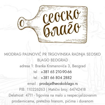
MIODRAG PAUNOVIĆ PR TRGOVINSKA RADNJA SEOSKO
BLAGO BEOGRAD
adresa 1: Branka Krsmanovića 3, Beograd
tel :
+381 65 210-90-66
tel :
+381 66 804 2882
email :
prodaja@seoskoblago.rs
PIB: 110226263 | Matični broj: 64742418
Delatnost: 4711 - Trgovina na malo u nespecijalizovanim
prodavnicama, pretežno hranom, pićima i duvanom