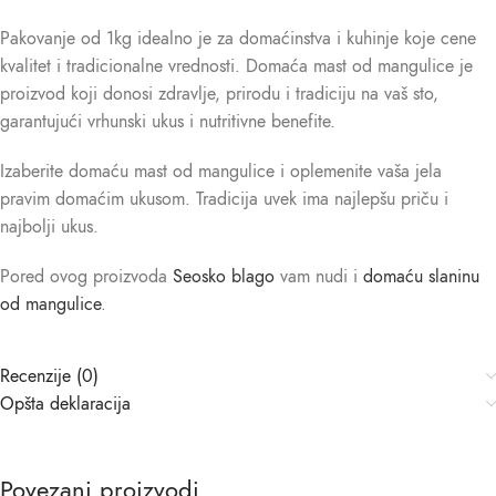
Pakovanje od 1kg idealno je za domaćinstva i kuhinje koje cene
kvalitet i tradicionalne vrednosti. Domaća mast od mangulice je
proizvod koji donosi zdravlje, prirodu i tradiciju na vaš sto,
garantujući vrhunski ukus i nutritivne benefite.
Izaberite domaću mast od mangulice i oplemenite vaša jela
pravim domaćim ukusom. Tradicija uvek ima najlepšu priču i
najbolji ukus.
Pored ovog proizvoda
Seosko blago
vam nudi i
domaću slaninu
od mangulice
.
Recenzije (0)
Opšta deklaracija
Povezani proizvodi