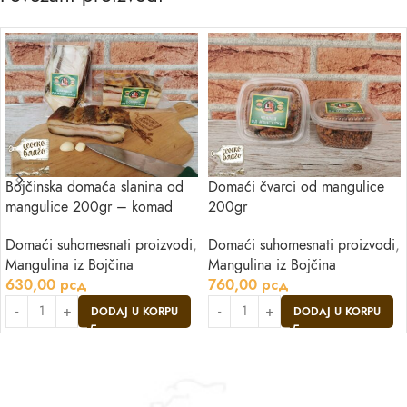
Bojčinska domaća slanina od
Domaći čvarci od mangulice
mangulice 200gr – komad
200gr
Domaći suhomesnati proizvodi
,
Domaći suhomesnati proizvodi
,
Mangulina iz Bojčina
Mangulina iz Bojčina
630,00
рсд
760,00
рсд
DODAJ U KORPU
DODAJ U KORPU