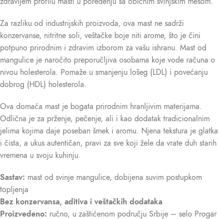
zdravijem profilu masti u poređenju sa običnim svinjskim mesom.
Za razliku od industrijskih proizvoda, ova mast ne sadrži
konzervanse, nitritne soli, veštačke boje niti arome, što je čini
potpuno prirodnim i zdravim izborom za vašu ishranu. Mast od
mangulice je naročito preporučljiva osobama koje vode računa o
nivou holesterola. Pomaže u smanjenju lošeg (LDL) i povećanju
dobrog (HDL) holesterola.
Ova domaća mast je bogata prirodnim hranljivim materijama.
Odlična je za prženje, pečenje, ali i kao dodatak tradicionalnim
jelima kojima daje poseban šmek i aromu. Njena tekstura je glatka
i čista, a ukus autentičan, pravi za sve koji žele da vrate duh starih
vremena u svoju kuhinju.
Sastav:
mast od svinje mangulice, dobijena suvim postupkom
topljenja
Bez konzervansa, aditiva i veštačkih dodataka
Proizvedeno:
ručno, u zaštićenom području Srbije – selo Progar