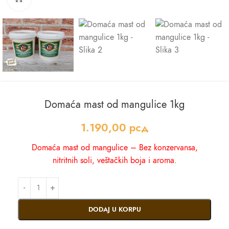
Domaća mast od mangulice 1kg
1.190,00
рсд
Domaća mast od mangulice – Bez konzervansa,
nitritnih soli, veštačkih boja i aroma.
DODAJ U KORPU