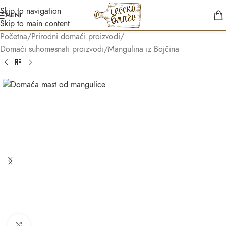
Skip to navigation
MENI
Skip to main content
Početna
/
Prirodni domaći proizvodi
/
Domaći suhomesnati proizvodi
/
Mangulina iz Bojčina
Asistent
● Dostupan — Seosko blago
Kliknite za uvećanje