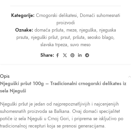
Kategorije:
Crnogorski delikatesi
,
Domaći suhomesnati
proizvodi
Oznake:
domaća pršuta
,
meze
,
njeguška
,
njeguska
prsuta
,
njeguški pršut
,
prsut
,
pršuta
,
seosko blago
,
slavska trpeza
,
suvo meso
Share:
Opis
Njeguški pršut 100g – Tradicionalni crnogorski delikates iz
sela Njeguši
Njeguški pršut je jedan od najprepoznatljivijih i najcenjenijih
suhomesnatih proizvoda sa Balkana. Ovaj domaći specijalitet
potiče iz sela Njeguši u Crnoj Gori, i priprema se isključivo po
tradicionalnoj recepturi koja se prenosi generacijama.