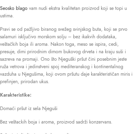
Seosko blago
vam nudi ekstra kvalitetan proizvod koji se topi u
ustima.
Pravi se od pažljivo biranog svežeg svinjskog buta, koji se prvo
salamuri isključivo morskom solju – bez ikakvih dodataka,
veštačkih boja ili aroma. Nakon toga, meso se ispira, cedi,
presuje, dimi prirodnim dimom bukovog drveta i na kraju suši i
sazreva na promaji. Ono što Njeguški pršut čini posebnim jeste
ruža vetrova i jedinstveni spoj mediteranskog i kontinentalnog
vazduha u Njegušima, koji ovom pršutu daje karakterističan miris i
prefinjen, prirodan ukus.
Karakteristike:
Domaći pršut iz sela Njeguši
Bez veštackih boja i aroma, proizvod sadrži konzervans.