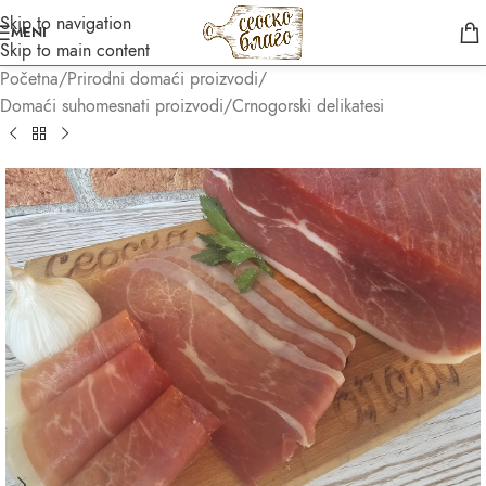
Skip to navigation
MENI
Skip to main content
Početna
/
Prirodni domaći proizvodi
/
Domaći suhomesnati proizvodi
/
Crnogorski delikatesi
Asistent
● Dostupan — Seosko blago