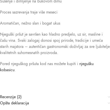
Sušenje i dimljenje na bukovom dimu
Proces sazrevanja traje više meseci
Aromatičan, nežno slan i bogat ukus
Njeguški pršut je savršen kao hladno predjelo, uz sir, masline i
čašu vina. Svaki zalogaj donosi spoj prirode, tradicije i umeća
starih majstora – autentičan gastronomski doživljaj za sve ljubitelje
kvalitetnih suhomesnatih proizvoda.
Pored njeguškog pršuta kod nas možete kupiti i
njegušku
kobasicu
.
Recenzije (2)
Opšta deklaracija