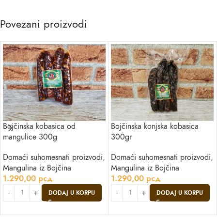
Povezani proizvodi
Bojčinska kobasica od
Bojčinska konjska kobasica
mangulice 300g
300gr
Domaći suhomesnati proizvodi
,
Domaći suhomesnati proizvodi
,
Mangulina iz Bojčina
Mangulina iz Bojčina
1.290,00
рсд
1.290,00
рсд
DODAJ U KORPU
DODAJ U KORPU