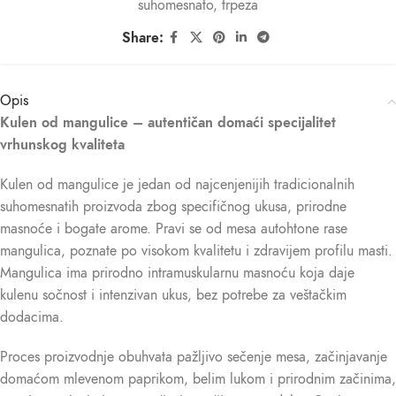
suhomesnato
,
trpeza
Share:
Opis
Kulen od mangulice – autentičan domaći specijalitet
vrhunskog kvaliteta
Kulen od mangulice je jedan od najcenjenijih tradicionalnih
suhomesnatih proizvoda zbog specifičnog ukusa, prirodne
masnoće i bogate arome. Pravi se od mesa autohtone rase
mangulica, poznate po visokom kvalitetu i zdravijem profilu masti.
Mangulica ima prirodno intramuskularnu masnoću koja daje
kulenu sočnost i intenzivan ukus, bez potrebe za veštačkim
dodacima.
Proces proizvodnje obuhvata pažljivo sečenje mesa, začinjavanje
domaćom mlevenom paprikom, belim lukom i prirodnim začinima,