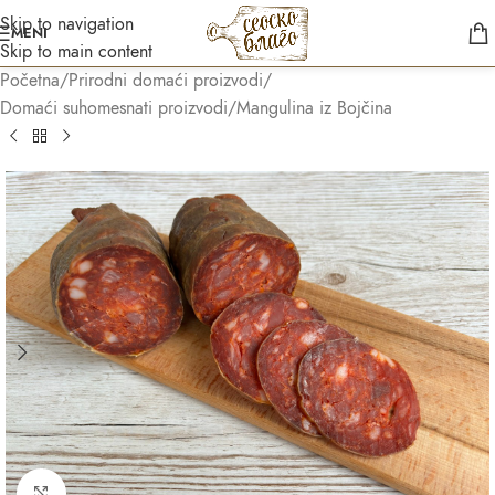
Skip to navigation
MENI
Skip to main content
Početna
/
Prirodni domaći proizvodi
/
Domaći suhomesnati proizvodi
/
Mangulina iz Bojčina
Asistent
● Dostupan — Seosko blago
Kliknite za uvećanje