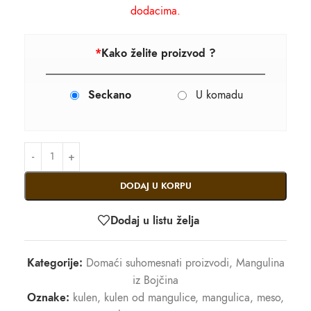
dodacima.
*
Kako želite proizvod ?
Seckano
U komadu
DODAJ U KORPU
Dodaj u listu želja
Kategorije:
Domaći suhomesnati proizvodi
,
Mangulina
iz Bojčina
Oznake:
kulen
,
kulen od mangulice
,
mangulica
,
meso
,