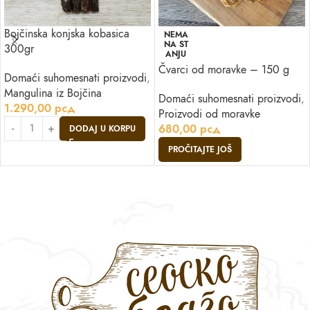
Bojčinska konjska kobasica
NEMA
NA ST
300gr
ANJU
Čvarci od moravke – 150 g
Domaći suhomesnati proizvodi
,
Mangulina iz Bojčina
Domaći suhomesnati proizvodi
,
1.290,00
рсд
Proizvodi od moravke
680,00
рсд
DODAJ U KORPU
PROČITAJTE JOŠ