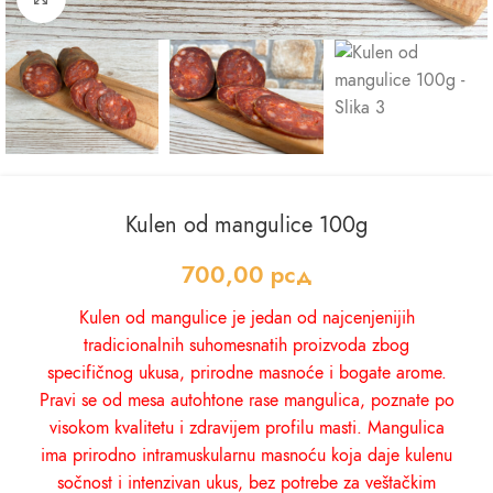
Kulen od mangulice 100g
700,00
рсд
Kulen od mangulice je jedan od najcenjenijih
tradicionalnih suhomesnatih proizvoda zbog
specifičnog ukusa, prirodne masnoće i bogate arome.
Pravi se od mesa autohtone rase mangulica, poznate po
visokom kvalitetu i zdravijem profilu masti. Mangulica
ima prirodno intramuskularnu masnoću koja daje kulenu
sočnost i intenzivan ukus, bez potrebe za veštačkim