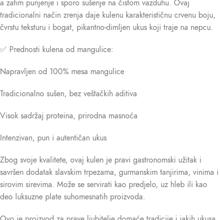
a zatim punjenje i sporo sušenje na čistom vazduhu. Ovaj
tradicionalni način zrenja daje kulenu karakterističnu crvenu boju,
čvrstu teksturu i bogat, pikantno-dimljen ukus koji traje na nepcu.
✅ Prednosti kulena od mangulice:
Napravljen od 100% mesa mangulice
Tradicionalno sušen, bez veštačkih aditiva
Visok sadržaj proteina, prirodna masnoća
Intenzivan, pun i autentičan ukus
Zbog svoje kvalitete, ovaj kulen je pravi gastronomski užitak i
savršen dodatak slavskim trpezama, gurmanskim tanjirima, vinima i
sirovim sirevima. Može se servirati kao predjelo, uz hleb ili kao
deo luksuzne plate suhomesnatih proizvoda.
Ovo je proizvod za prave ljubitelje domaće tradicije i jakih ukusa