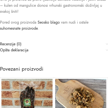
– kulen od mangulice donosi vrhunski gastronomski doživljaj u
svakoj šniti!
Pored ovog proizvoda
Seosko blago
vam nudi i ostale
suhomesnate proizvode
.
Recenzije (0)
Opšta deklaracija
Povezani proizvodi