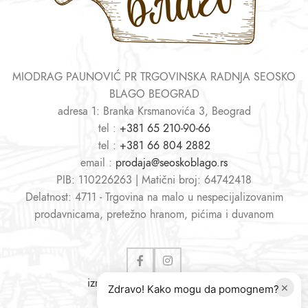
MIODRAG PAUNOVIĆ PR TRGOVINSKA RADNJA SEOSKO
BLAGO BEOGRAD
adresa 1: Branka Krsmanovića 3, Beograd
tel :
+381 65 210-90-66
tel :
+381 66 804 2882
email :
prodaja@seoskoblago.rs
PIB: 110226263 | Matični broj: 64742418
Delatnost: 4711 - Trgovina na malo u nespecijalizovanim
prodavnicama, pretežno hranom, pićima i duvanom
izrada sajtova
i
web shopova
×
Zdravo! Kako mogu da pomognem?