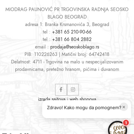
MIODRAG PAUNOVIĆ PR TRGOVINSKA RADNJA SEOSKO
BLAGO BEOGRAD
adresa 1: Branka Krsmanovića 3, Beograd
tel :
+381 65 210-90-66
tel :
+381 66 804 2882
email :
prodaja@seoskoblago.rs
PIB: 110226263 | Matični broj: 64742418
Delatnost: 4711 - Trgovina na malo u nespecijalizovanim
prodavnicama, pretežno hranom, pićima i duvanom
izrada sajtova
i
web shopova
×
Zdravo! Kako mogu da pomognem?
1