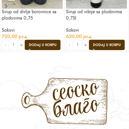
Sirup od divlje borovnice sa
Sirup od višnje sa plodovima
plodovima 0,75
0,75l
Sokovi
Sokovi
720,00
рсд
620,00
рсд
DODAJ U KORPU
DODAJ U KORPU