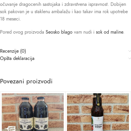
očuvanje dragocenih sastojaka i zdravstvena ispravnost. Dobijen
sok pakovan je u staklenu ambalažu i kao takav ima rok upotrebe
18 meseci.
Pored ovog proizvoda
Seosko blago
vam nudi i
sok od maline
.
Recenzije (0)
Opšta deklaracija
Povezani proizvodi