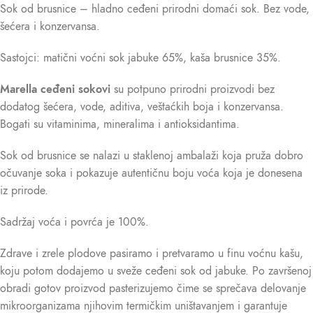
Sok od brusnice – hladno ceđeni prirodni domaći sok. Bez vode,
šećera i konzervansa.
Sastojci: matični voćni sok jabuke 65%, kaša brusnice 35%.
Marella ceđeni sokovi
su potpuno prirodni proizvodi bez
dodatog šećera, vode, aditiva, veštaćkih boja i konzervansa.
Bogati su vitaminima, mineralima i antioksidantima.
Sok od brusnice se nalazi u staklenoj ambalaži koja pruža dobro
očuvanje soka i pokazuje autentičnu boju voća koja je donesena
iz prirode.
Sadržaj voća i povrća je 100%.
Zdrave i zrele plodove pasiramo i pretvaramo u finu voćnu kašu,
koju potom dodajemo u sveže ceđeni sok od jabuke. Po završenoj
obradi gotov proizvod pasterizujemo čime se sprečava delovanje
mikroorganizama njihovim termičkim uništavanjem i garantuje