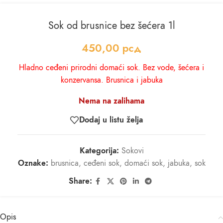
Sok od brusnice bez šećera 1l
450,00
рсд
Hladno ceđeni prirodni domaći sok. Bez vode, šećera i
konzervansa. Brusnica i jabuka
Nema na zalihama
Dodaj u listu želja
Kategorija:
Sokovi
Oznake:
brusnica
,
ceđeni sok
,
domaći sok
,
jabuka
,
sok
Share:
Opis