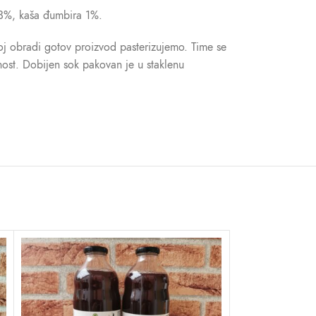
 3%, kaša đumbira 1%.
j obradi gotov proizvod pasterizujemo. Time se
ost. Dobijen sok pakovan je u staklenu