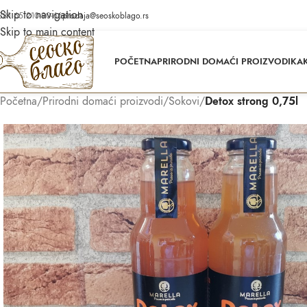
Skip to navigation
381 65 210-90-66
prodaja@seoskoblago.rs
Skip to main content
POČETNA
PRIRODNI DOMAĆI PROIZVODI
KAK
Početna
/
Prirodni domaći proizvodi
/
Sokovi
/
Detox strong 0,75l