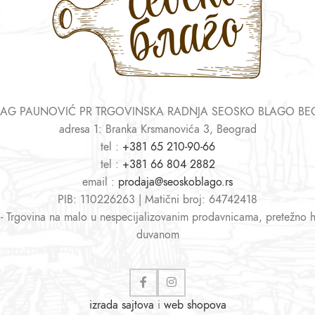
AG PAUNOVIĆ PR TRGOVINSKA RADNJA SEOSKO BLAGO B
adresa 1: Branka Krsmanovića 3, Beograd
tel :
+381 65 210-90-66
tel :
+381 66 804 2882
email :
prodaja@seoskoblago.rs
PIB: 110226263 | Matični broj: 64742418
 - Trgovina na malo u nespecijalizovanim prodavnicama, pretežno 
duvanom
izrada sajtova
i
web shopova