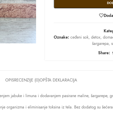
DO
Dodaj
Kateg
Oznake:
ceđeni sok
,
detox
,
domać
šargarepa
,
Share:
OPIS
RECENZIJE (0)
OPŠTA DEKLARACIJA
enjem jabuke i limuna i dodavanjem pasirane maline, šargarepe, gr
enje organizma i eliminisanje toksina iz tela. Bez dodatog su šećera