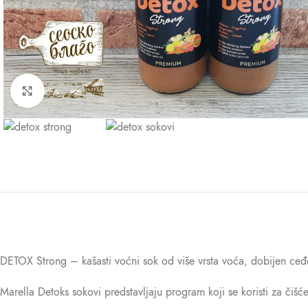
Kliknite za uvećanje
DETOX Strong – kašasti voćni sok od više vrsta voća, dobijen ceđ
Marella Detoks sokovi predstavljaju program koji se koristi za čišć