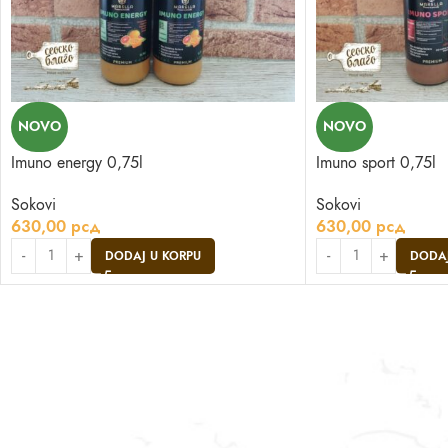
NOVO
NOVO
Imuno energy 0,75l
Imuno sport 0,75l
Sokovi
Sokovi
630,00
рсд
630,00
рсд
DODAJ U KORPU
DODAJ