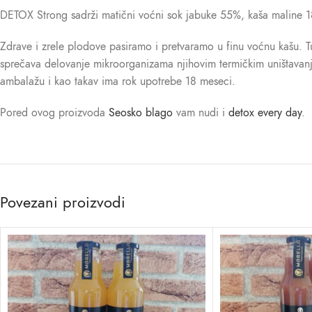
DETOX Strong sadrži matični voćni sok jabuke 55%, kaša maline 1
Zdrave i zrele plodove pasiramo i pretvaramo u finu voćnu kašu. 
sprečava delovanje mikroorganizama njihovim termičkim uništavanje
ambalažu i kao takav ima rok upotrebe 18 meseci.
Pored ovog proizvoda
Seosko blago
vam nudi i
detox every day
.
Povezani proizvodi