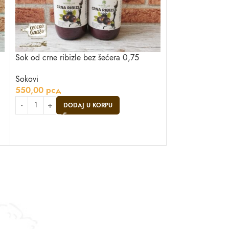
Sok od crne ribizle bez šećera 0,75
Sok od kruške i 
0,75l
Sokovi
550,00
рсд
Sokovi
420,00
рсд
DODAJ U KORPU
DO
Asistent
● Dostupan — Seosko blago