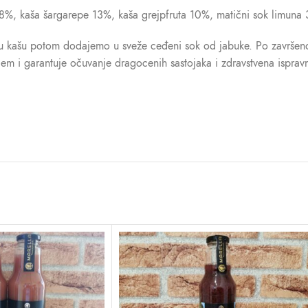
8%, kaša šargarepe 13%, kaša grejpfruta 10%, matični sok limuna
Tu kašu potom dodajemo u sveže ceđeni sok od jabuke. Po završeno
m i garantuje očuvanje dragocenih sastojaka i zdravstvena ispravn