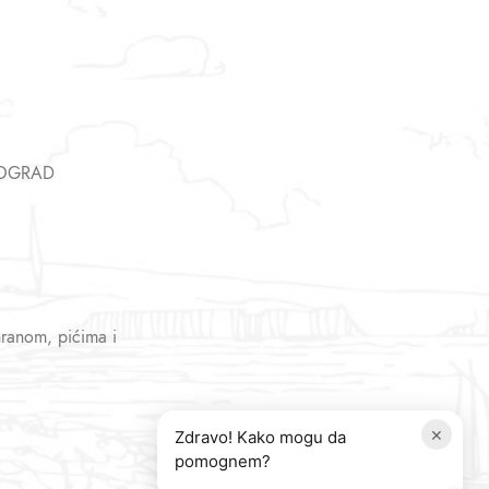
EOGRAD
hranom, pićima i
×
Zdravo! Kako mogu da
pomognem?