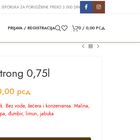
 ISPORUKA ZA PORUDŽBINE PREKO 3.000 DIN
PRIJAVA / REGISTRACIJA
0
/
0,00
РСД
trong 0,75l
0,00
рсд
. Bez vode, šećera i konzervansa. Malina,
epa, đumbir, limun, jabuka