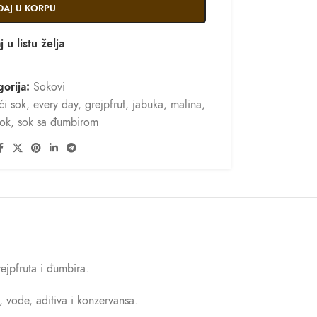
DAJ U KORPU
 u listu želja
orija:
Sokovi
i sok
,
every day
,
grejpfrut
,
jabuka
,
malina
,
sok
,
sok sa đumbirom
ejpfruta i đumbira.
, vode, aditiva i konzervansa.