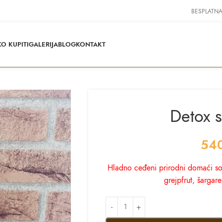
BESPLATNA
O KUPITI
GALERIJA
BLOG
KONTAKT
Detox s
54
Hladno ceđeni prirodni domaći sok
grejpfrut, šargar