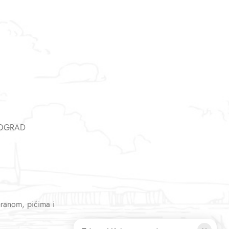
EOGRAD
hranom, pićima i