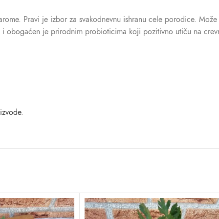
i arome. Pravi je izbor za svakodnevnu ishranu cele porodice. Može
 i obogaćen je prirodnim probioticima koji pozitivno utiču na crev
izvode
.