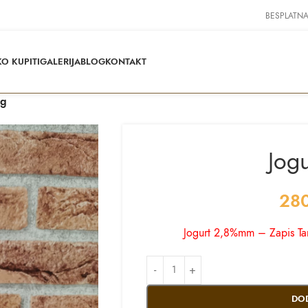
BESPLATNA
O KUPITI
GALERIJA
BLOG
KONTAKT
kg
Jogu
28
Jogurt 2,8%mm – Zapis Tar
DO