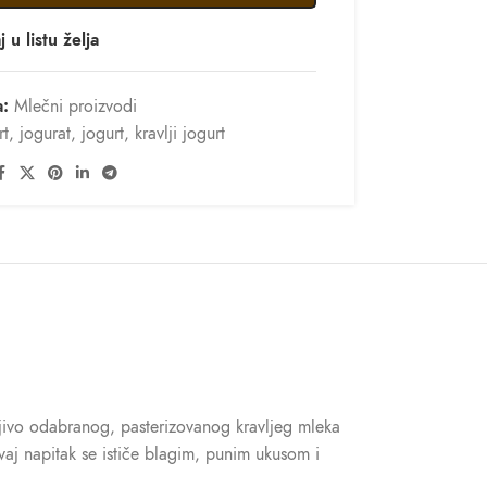
 u listu želja
a:
Mlečni proizvodi
rt
,
jogurat
,
jogurt
,
kravlji jogurt
jivo odabranog, pasterizovanog kravljeg mleka
ovaj napitak se ističe blagim, punim ukusom i