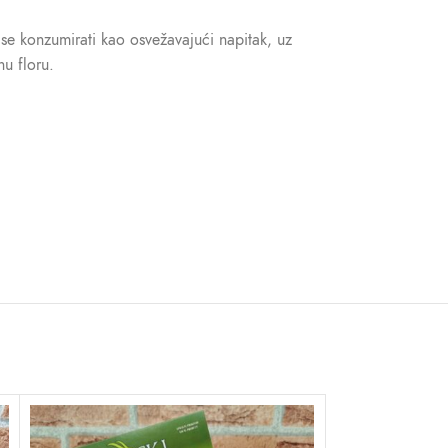
 se konzumirati kao osvežavajući napitak, uz
nu floru.