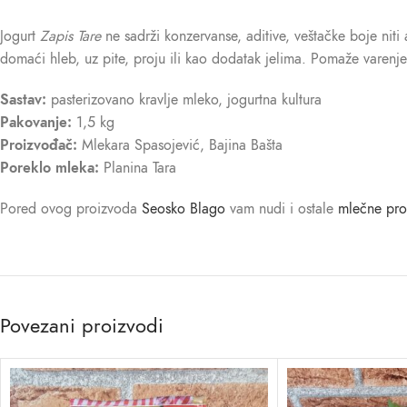
Jogurt
Zapis Tare
ne sadrži konzervanse, aditive, veštačke boje nit
domaći hleb, uz pite, proju ili kao dodatak jelima. Pomaže varenje
Sastav:
pasterizovano kravlje mleko, jogurtna kultura
Pakovanje:
1,5 kg
Proizvođač:
Mlekara Spasojević, Bajina Bašta
Poreklo mleka:
Planina Tara
Pored ovog proizvoda
Seosko Blago
vam nudi i ostale
mlečne pro
Povezani proizvodi