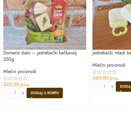
Domaće zlato – jastrebački kačkavalj
Jastrebački mladi be
350g
Mlečni proizvodi
Mlečni proizvodi
360,00
рсд
525,00
рсд
DODAJ
DODAJ U KORPU