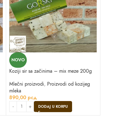
Mladi kajmak 25
NOVO
Mlečni proizvodi
Koziji sir sa začinima – mix meze 200g
530,00
рсд
Mlečni proizvodi
,
Proizvodi od kozijeg
DO
mleka
890,00
рсд
DODAJ U KORPU
Asistent
● Dostupan — Seosko blago