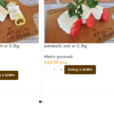
li sir 0,5kg
Jastrebački zreli sir 0,5kg
Mlečni proizvodi
445,00
рсд
DODAJ U KORPU
 U KORPU