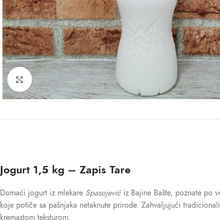
Kliknite za uvećanje
Jogurt 1,5 kg – Zapis Tare
Domaći jogurt iz mlekare
Spasojević
iz Bajine Bašte, poznate po 
koje potiče sa pašnjaka netaknute prirode. Zahvaljujući tradicional
kremastom teksturom.