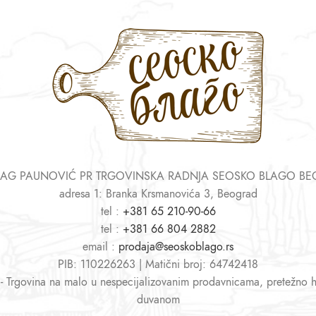
AG PAUNOVIĆ PR TRGOVINSKA RADNJA SEOSKO BLAGO B
adresa 1: Branka Krsmanovića 3, Beograd
tel :
+381 65 210-90-66
tel :
+381 66 804 2882
email :
prodaja@seoskoblago.rs
PIB: 110226263 | Matični broj: 64742418
 - Trgovina na malo u nespecijalizovanim prodavnicama, pretežno 
duvanom