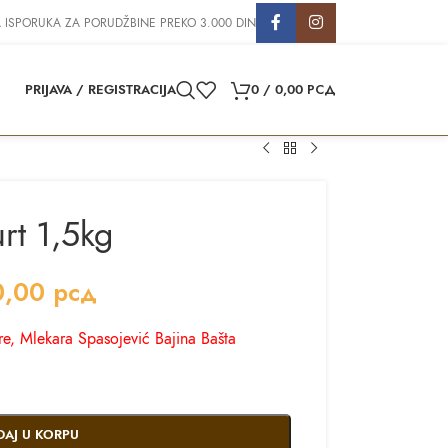
 ISPORUKA ZA PORUDŽBINE PREKO 3.000 DIN
PRIJAVA / REGISTRACIJA
0
/
0,00
РСД
rt 1,5kg
0,00
рсд
e, Mlekara Spasojević Bajina Bašta
DAJ U KORPU