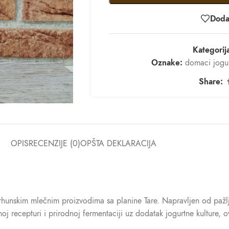
Dodaj
Kategorij
Oznake:
domaci jogu
Share:
OPIS
RECENZIJE (0)
OPŠTA DEKLARACIJA
vrhunskim mlečnim proizvodima sa planine Tare. Napravljen od pažl
noj recepturi i prirodnoj fermentaciji uz dodatak jogurtne kulture, 