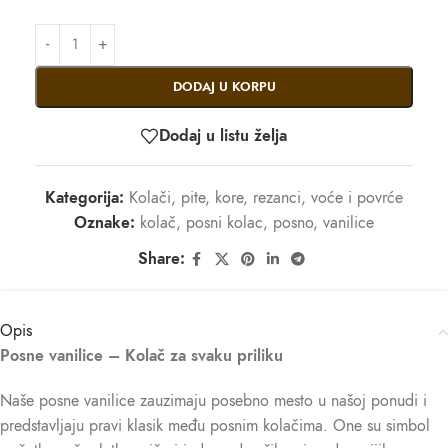
DODAJ U KORPU
Dodaj u listu želja
Kategorija:
Kolači, pite, kore, rezanci, voće i povrće
Oznake:
kolač
,
posni kolac
,
posno
,
vanilice
Share:
Opis
Posne vanilice – Kolač za svaku priliku
Naše posne vanilice zauzimaju posebno mesto u našoj ponudi i
predstavljaju pravi klasik među posnim kolačima. One su simbol