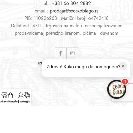
tel :
+381 66 804 2882
email :
prodaja@seoskoblago.rs
PIB: 110226263 | Matični broj: 64742418
Delatnost: 4711 - Trgovina na malo u nespecijalizovanim
prodavnicama, pretežno hranom, pićima i duvanom
izrada sajtova
i
web shopova
×
Zdravo! Kako mogu da pomognem?
1
odavnica
Korpa
Moj nalog
Pozovite nas
Ovaj sajt koristi kolačiće da bi se poboljšalo vaše