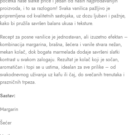
početka naše slatke priče i jedan od naših najprodavanijih
proizvoda, i to sa razlogom! Svaka vanilica pažljivo je
pripremljena od kvalitetnih sastojaka, uz dozu ljubavi i pažnje,
kako bi pružila savršen balans ukusa i teksture.
Recept za posne vanilice je jednostavan, ali izuzetno efektan –
kombinacija margarina, brašna, šećera i vanile stvara nežan,
mekan kolač, dok bogata marmelada dodaje savršeni slatki
kontrast u svakom zalogaju. Rezultat je kolač koji je sočan,
aromatičan i topi se u ustima, idealan za sve prilike – od
svakodnevnog uživanja uz kafu ili čaj, do svečanih trenutaka i
prazničnih trpeza.
Sastav:
Margarin
Šećer