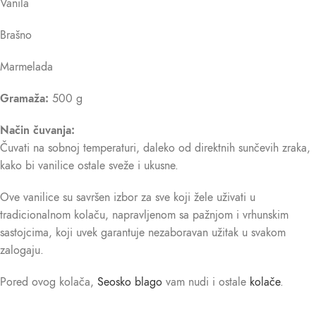
Vanila
Brašno
Marmelada
Gramaža:
500 g
Način čuvanja:
Čuvati na sobnoj temperaturi, daleko od direktnih sunčevih zraka,
kako bi vanilice ostale sveže i ukusne.
Ove vanilice su savršen izbor za sve koji žele uživati u
tradicionalnom kolaču, napravljenom sa pažnjom i vrhunskim
sastojcima, koji uvek garantuje nezaboravan užitak u svakom
zalogaju.
Pored ovog kolača,
Seosko blago
vam nudi i ostale
kolače
.