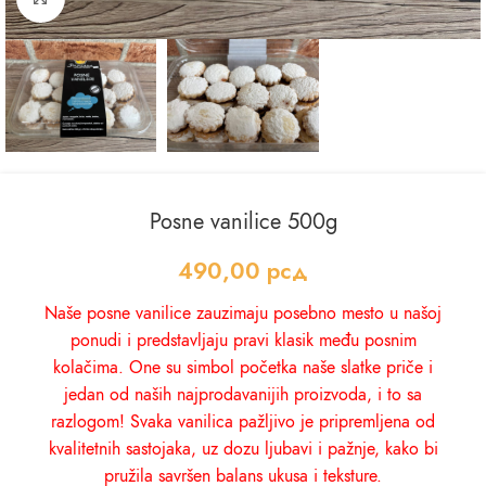
Posne vanilice 500g
490,00
рсд
Naše posne vanilice zauzimaju posebno mesto u našoj
ponudi i predstavljaju pravi klasik među posnim
kolačima. One su simbol početka naše slatke priče i
jedan od naših najprodavanijih proizvoda, i to sa
razlogom! Svaka vanilica pažljivo je pripremljena od
kvalitetnih sastojaka, uz dozu ljubavi i pažnje, kako bi
pružila savršen balans ukusa i teksture.