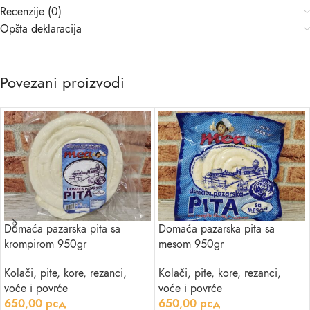
Recenzije (0)
Opšta deklaracija
Povezani proizvodi
Domaća pazarska pita sa
Domaća pazarska pita sa
krompirom 950gr
mesom 950gr
Kolači, pite, kore, rezanci,
Kolači, pite, kore, rezanci,
voće i povrće
voće i povrće
650,00
рсд
650,00
рсд