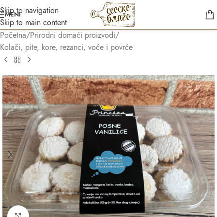
Skip to navigation
MENI
Skip to main content
Početna
/
Prirodni domaći proizvodi
/
Kolači, pite, kore, rezanci, voće i povrće
Asistent
● Dostupan — Seosko blago
Kliknite za uvećanje