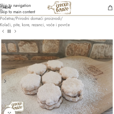
Skip to navigation
MENI
Skip to main content
Početna
/
Prirodni domaći proizvodi
/
Kolači, pite, kore, rezanci, voće i povrće
Asistent
● Dostupan — Seosko blago
Kliknite za uvećanje