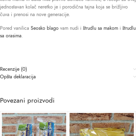
jednostavan kolač neretko je i porodična tajna koja se brižljivo
čuva i prenosi na nove generacije.
Pored vanilica
Seosko blago
vam nudi i
štrudlu sa makom
i
štrudlu
sa orasima
.
Recenzije (0)
Opšta deklaracija
Povezani proizvodi