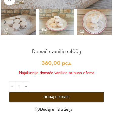
Domaće vanilice 400g
360,00
рсд
Najukusnije domaće vanilice sa puno džema
DODAJ U KORPU
Dodaj u listu želja