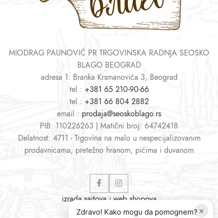
MIODRAG PAUNOVIĆ PR TRGOVINSKA RADNJA SEOSKO
BLAGO BEOGRAD
adresa 1: Branka Krsmanovića 3, Beograd
tel :
+381 65 210-90-66
tel :
+381 66 804 2882
email :
prodaja@seoskoblago.rs
PIB: 110226263 | Matični broj: 64742418
Delatnost: 4711 - Trgovina na malo u nespecijalizovanim
prodavnicama, pretežno hranom, pićima i duvanom
izrada sajtova
i
web shopova
×
Zdravo! Kako mogu da pomognem?