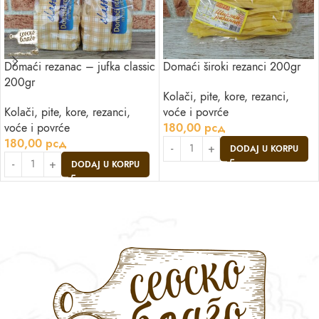
Domaći rezanac – jufka classic
Domaći široki rezanci 200gr
200gr
Kolači, pite, kore, rezanci,
Kolači, pite, kore, rezanci,
voće i povrće
voće i povrće
180,00
рсд
180,00
рсд
DODAJ U KORPU
DODAJ U KORPU