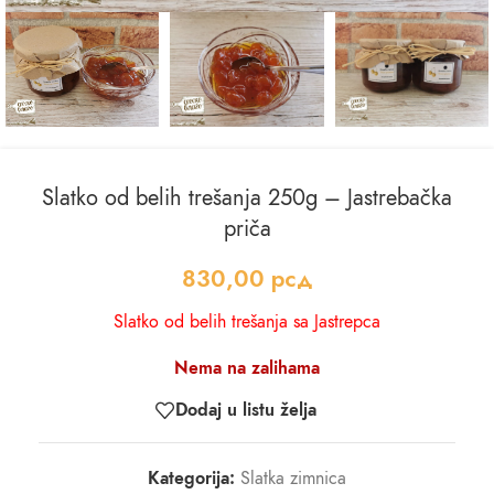
Slatko od belih trešanja 250g – Jastrebačka
priča
830,00
рсд
Slatko od belih trešanja sa Jastrepca
Nema na zalihama
Dodaj u listu želja
Kategorija:
Slatka zimnica