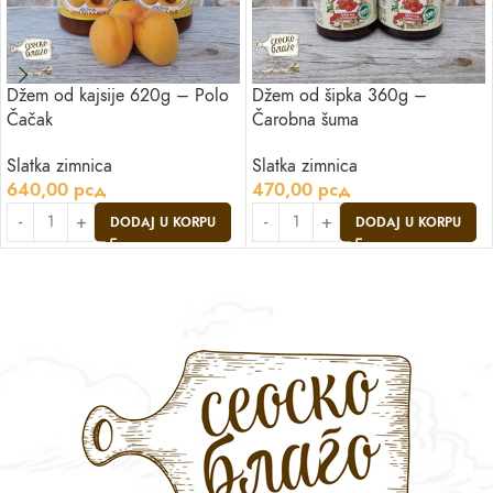
Džem od kajsije 620g – Polo
Džem od šipka 360g –
Čačak
Čarobna šuma
Slatka zimnica
Slatka zimnica
640,00
рсд
470,00
рсд
DODAJ U KORPU
DODAJ U KORPU