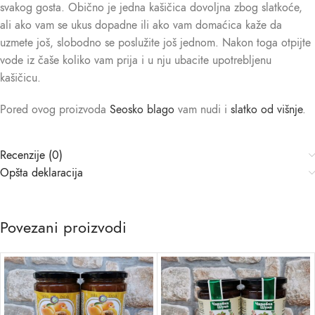
svakog gosta. Obično je jedna kašičica dovoljna zbog slatkoće,
ali ako vam se ukus dopadne ili ako vam domaćica kaže da
uzmete još, slobodno se poslužite još jednom. Nakon toga otpijte
vode iz čaše koliko vam prija i u nju ubacite upotrebljenu
kašičicu.
Pored ovog proizvoda
Seosko blago
vam nudi i
slatko od višnje
.
Recenzije (0)
Opšta deklaracija
Povezani proizvodi