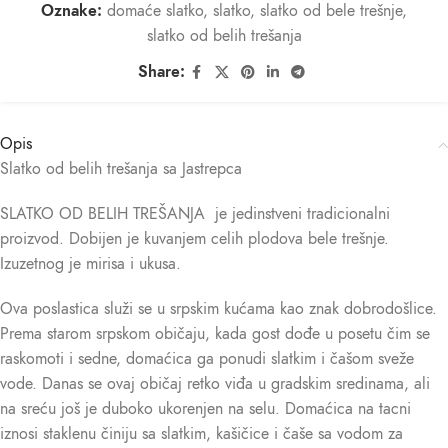
Oznake:
domaće slatko
,
slatko
,
slatko od bele trešnje
,
slatko od belih trešanja
Share:
Opis
Slatko od belih trešanja sa Jastrepca
SLATKO OD BELIH TREŠANJA je jedinstveni tradicionalni
proizvod. Dobijen je kuvanjem celih plodova bele trešnje.
Izuzetnog je mirisa i ukusa.
Ova poslastica služi se u srpskim kućama kao znak dobrodošlice.
Prema starom srpskom običaju, kada gost dođe u posetu čim se
raskomoti i sedne, domaćica ga ponudi slatkim i čašom sveže
vode. Danas se ovaj običaj retko viđa u gradskim sredinama, ali
na sreću još je duboko ukorenjen na selu. Domaćica na tacni
iznosi staklenu činiju sa slatkim, kašičice i čaše sa vodom za