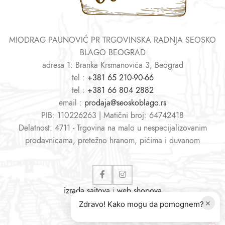
MIODRAG PAUNOVIĆ PR TRGOVINSKA RADNJA SEOSKO
BLAGO BEOGRAD
adresa 1: Branka Krsmanovića 3, Beograd
tel :
+381 65 210-90-66
tel :
+381 66 804 2882
email :
prodaja@seoskoblago.rs
PIB: 110226263 | Matični broj: 64742418
Delatnost: 4711 - Trgovina na malo u nespecijalizovanim
prodavnicama, pretežno hranom, pićima i duvanom
izrada sajtova
i
web shopova
×
Zdravo! Kako mogu da pomognem?