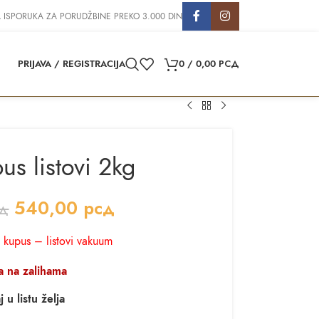
 ISPORUKA ZA PORUDŽBINE PREKO 3.000 DIN
PRIJAVA / REGISTRACIJA
0
/
0,00
РСД
pus listovi 2kg
540,00
рсд
д
i kupus – listovi vakuum
 na zalihama
 u listu želja