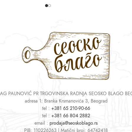
AG PAUNOVIĆ PR TRGOVINSKA RADNJA SEOSKO BLAGO B
adresa 1: Branka Krsmanovića 3, Beograd
tel :
+381 65 210-90-66
tel :
+381 66 804 2882
email :
prodaja@seoskoblago.rs
PIB: 110226263 | Matični broj: 64742418