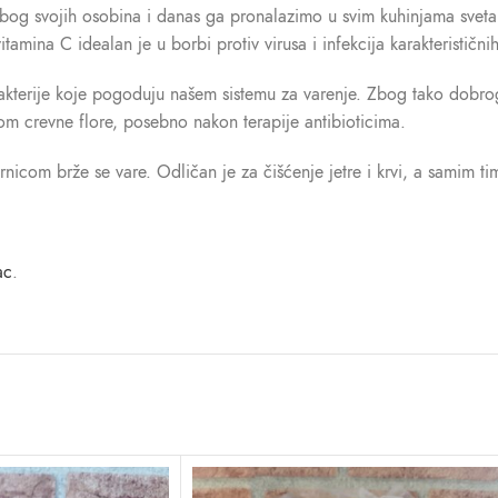
. Zbog svojih osobina i danas ga pronalazimo u svim kuhinjama svet
vitamina C idealan je u borbi protiv virusa i infekcija karakteristič
e bakterije koje pogoduju našem sistemu za varenje. Zbog tako dob
om crevne flore, posebno nakon terapije antibioticima.
com brže se vare. Odličan je za čišćenje jetre i krvi, a samim ti
ac
.