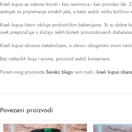
Kiseli kupus se odavno koristi i kao namirnica i kao prirodan lek
sastojak za pripremanje zimskih jela, a kako sadrži veliku količinu 
Kiseli kupus listovi obiluje probiotičkim bakterijama. To su dobr
uvek preporučuje u slučaju nekih bolesti prouzrokovanih disbalans
Kiseli kupus ubrzava metabolizam, a obroci obogaćeni ovom namirni
Bez veštackih boja i aroma, proizvod sadrži konzervans.
Pored ovog proizvoda
Seosko blago
vam nudi i
kiseli kupus riban
Povezani proizvodi