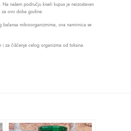
a. Na našem području kiseli kupus je neizostavan
nih za ovo doba godine.
rog balansa mikroorganizmima, ova namirnica se
m i za čišćenje celog organizma od toksina.