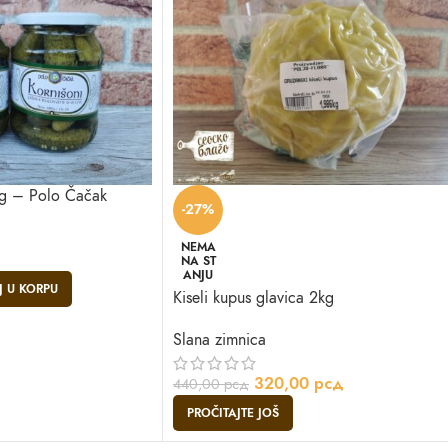
80g – Polo Čačak
-27%
NEMA
NA ST
ANJU
 U KORPU
Kiseli kupus glavica 2kg
Slana zimnica
320,00
рсд
440,00
рсд
PROČITAJTE JOŠ