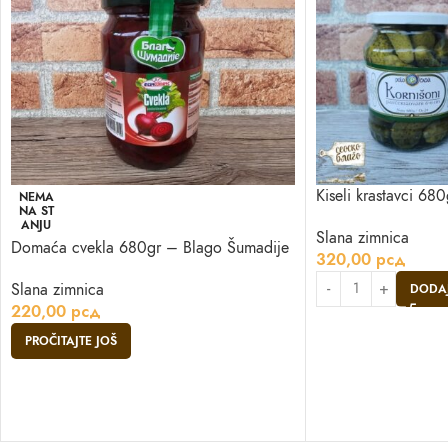
Kiseli krastavci 6
NEMA
NA ST
ANJU
Slana zimnica
Domaća cvekla 680gr – Blago Šumadije
320,00
рсд
Slana zimnica
DODAJ
220,00
рсд
PROČITAJTE JOŠ