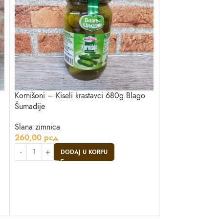
Kornišoni – Kiseli krastavci 680g Blago
Mešana salata 
Šumadije
Slana zimnica
Slana zimnica
230,00
рсд
260,00
рсд
DO
DODAJ U KORPU