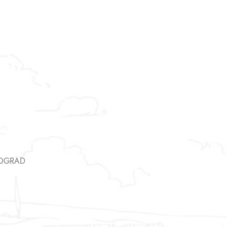
Asistent
● Dostupan — Seosko blago
EOGRAD