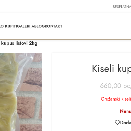
BESPLATNA
O KUPITI
GALERIJA
BLOG
KONTAKT
i kupus listovi 2kg
Kiseli ku
660,00
рс
Gružanski kisel
Nema
Dodaj