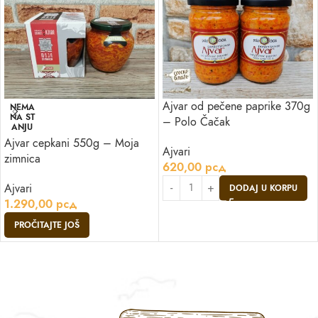
Ajvar od pečene paprike 370g
NEMA
NA ST
– Polo Čačak
ANJU
Ajvar cepkani 550g – Moja
Ajvari
zimnica
620,00
рсд
Ajvari
DODAJ U KORPU
1.290,00
рсд
PROČITAJTE JOŠ