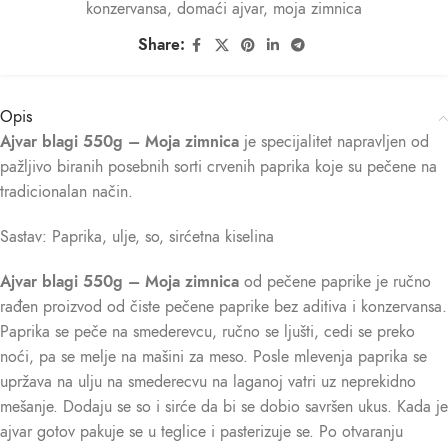
konzervansa
,
domaći ajvar
,
moja zimnica
Share:
Opis
Ajvar blagi 550g – Moja zimnica
je specijalitet napravljen od
pažljivo biranih posebnih sorti crvenih paprika koje su pečene na
tradicionalan način.
Sastav: Paprika, ulje, so, sirćetna kiselina
Ajvar blagi 550g – Moja zimnica
od pečene paprike je ručno
rađen proizvod od čiste pečene paprike bez aditiva i konzervansa.
Paprika se peče na smederevcu, ručno se ljušti, cedi se preko
noći, pa se melje na mašini za meso. Posle mlevenja paprika se
upržava na ulju na smederecvu na laganoj vatri uz neprekidno
mešanje. Dodaju se so i sirće da bi se dobio savršen ukus. Kada je
ajvar gotov pakuje se u teglice i pasterizuje se. Po otvaranju