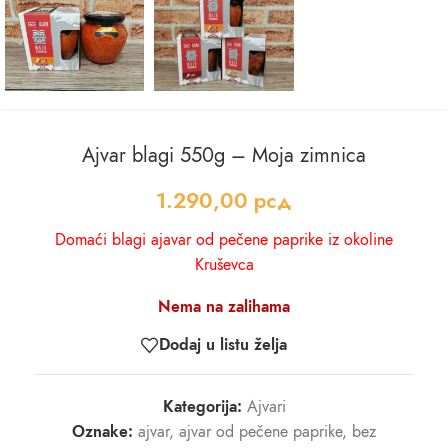
Ajvar blagi 550g – Moja zimnica
1.290,00
рсд
Domaći blagi ajavar od pečene paprike iz okoline
Kruševca
Nema na zalihama
Dodaj u listu želja
Kategorija:
Ajvari
Oznake:
ajvar
,
ajvar od pečene paprike
,
bez