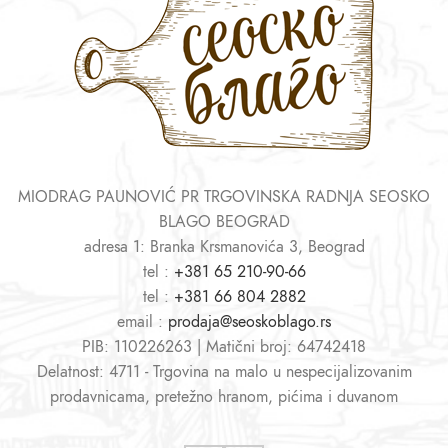
MIODRAG PAUNOVIĆ PR TRGOVINSKA RADNJA SEOSKO
BLAGO BEOGRAD
adresa 1: Branka Krsmanovića 3, Beograd
tel :
+381 65 210-90-66
tel :
+381 66 804 2882
email :
prodaja@seoskoblago.rs
PIB: 110226263 | Matični broj: 64742418
Delatnost: 4711 - Trgovina na malo u nespecijalizovanim
prodavnicama, pretežno hranom, pićima i duvanom