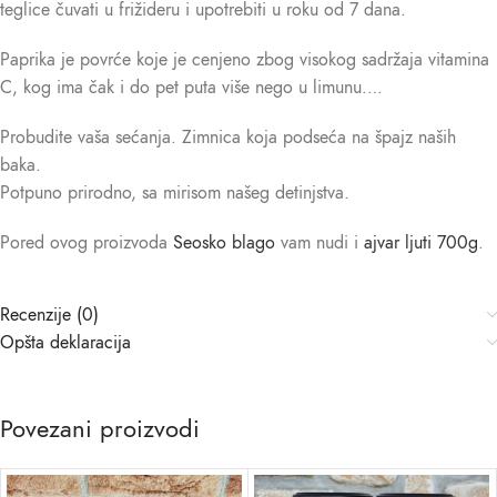
teglice čuvati u frižideru i upotrebiti u roku od 7 dana.
Paprika je povrće koje je cenjeno zbog visokog sadržaja vitamina
C, kog ima čak i do pet puta više nego u limunu….
Probudite vaša sećanja. Zimnica koja podseća na špajz naših
baka.
Potpuno prirodno, sa mirisom našeg detinjstva.
Pored ovog proizvoda
Seosko blago
vam nudi i
ajvar ljuti 700g
.
Recenzije (0)
Opšta deklaracija
Povezani proizvodi