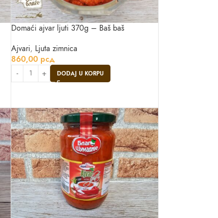
Domaći ajvar ljuti 370g – Baš baš
Ajvari
,
Ljuta zimnica
860,00
рсд
DODAJ U KORPU