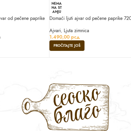
NEMA
NA ST
ANJU
ajvar od pečene paprike
Domaći ljuti ajvar od pečene paprike 72
Ajvari
,
Ljuta zimnica
a
1.490,00
рсд
PROČITAJTE JOŠ