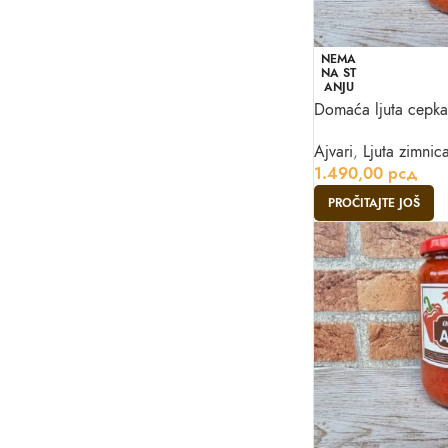
NEMA
NA ST
ANJU
Domaća ljuta cepka
Ajvari
,
Ljuta zimnic
1.490,00
рсд
PROČITAJTE JOŠ