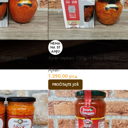
NEMA
NA ST
ANJU
 Moja zimnica
Ajvar cepkani 550g – Moja zimnica
Ajvari
1.290,00
рсд
PROČITAJTE JOŠ