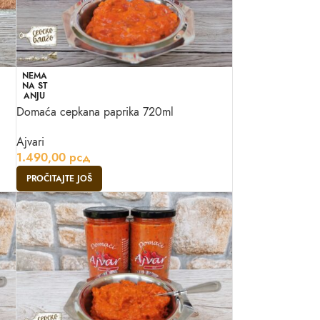
NEMA
NA ST
ANJU
Domaća cepkana paprika 720ml
Ajvari
1.490,00
рсд
PROČITAJTE JOŠ