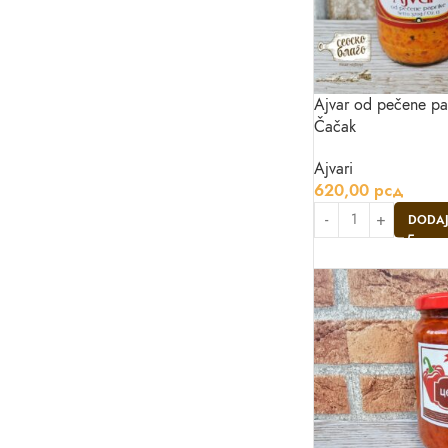
Ajvar od pečene p
Čačak
Ajvari
620,00
рсд
DODAJ