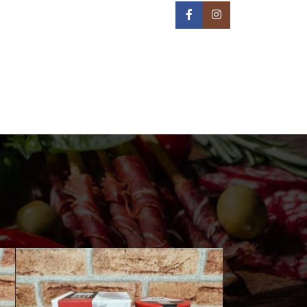
IN NA TERITORIJI BEOGRADA -
REON DOSTAVE
PRIJAVA / REGISTRACIJA
0
/
0,00
РСД