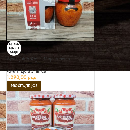
NEMA
NA ST
ANJU
Ajvar ljuti 550g – Moja zimnica
Ajvari
,
Ljuta zimnica
1.290,00
рсд
PROČITAJTE JOŠ