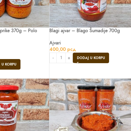
aprike 370g – Polo
Blagi ajvar – Blago Šumadije 700g
Ajvari
400,00
рсд
DODAJ U KORPU
 U KORPU