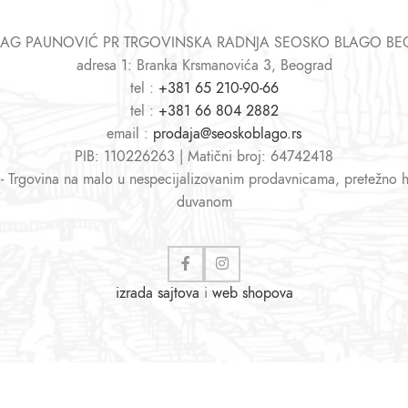
AG PAUNOVIĆ PR TRGOVINSKA RADNJA SEOSKO BLAGO B
adresa 1: Branka Krsmanovića 3, Beograd
tel :
+381 65 210-90-66
tel :
+381 66 804 2882
email :
prodaja@seoskoblago.rs
PIB: 110226263 | Matični broj: 64742418
 - Trgovina na malo u nespecijalizovanim prodavnicama, pretežno 
duvanom
izrada sajtova
i
web shopova