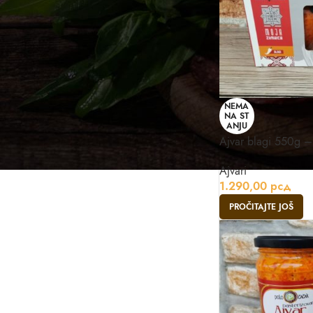
NEMA
NA ST
ANJU
Ajvar blagi 550g –
Ajvari
1.290,00
рсд
PROČITAJTE JOŠ