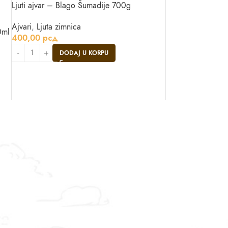
Ljuti ajvar – Blago Šumadije 700g
Ajvari
,
Ljuta zimnica
0ml
400,00
рсд
DODAJ U KORPU
Asistent
● Dostupan — Seosko blago