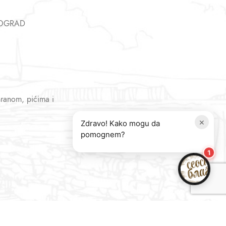
EOGRAD
hranom, pićima i
×
Zdravo! Kako mogu da
pomognem?
1