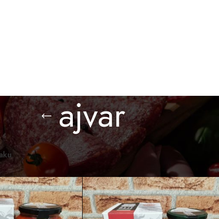
BESPLATNA ISPORUKA ZA PORUDŽBINE PREKO 3.000 D
O KUPITI
GALERIJA
BLOG
KONTAKT
ajvar
omaći proizvodi
/
Proizvod označen „ajvar“
Prikaži
12
24
36
raku