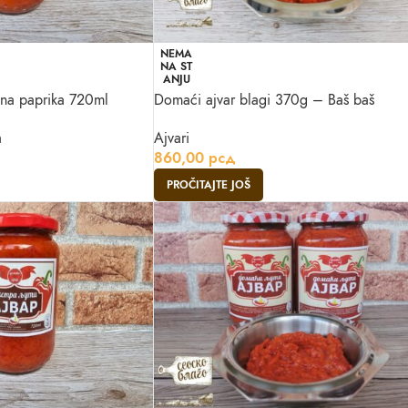
NEMA
NA ST
ANJU
na paprika 720ml
Domaći ajvar blagi 370g – Baš baš
a
Ajvari
860,00
рсд
PROČITAJTE JOŠ