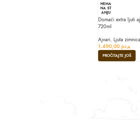
NEMA
NA ST
ANJU
Domaći extra ljuti 
720ml
Ajvari
,
Ljuta zimnic
1.490,00
рсд
PROČITAJTE JOŠ