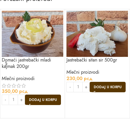
Domaći jastrebački mladi
Jastrebački sitan sir 500gr
kajmak 200gr
Mlečni proizvodi
Mlečni proizvodi
230,00
рсд
DODAJ U KORPU
350,00
рсд
DODAJ U KORPU