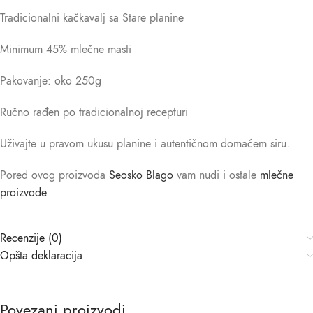
Tradicionalni kačkavalj sa Stare planine
Minimum 45% mlečne masti
Pakovanje: oko 250g
Ručno rađen po tradicionalnoj recepturi
Uživajte u pravom ukusu planine i autentičnom domaćem siru.
Pored ovog proizvoda
Seosko Blago
vam nudi i ostale
mlečne
proizvode
.
Recenzije (0)
Opšta deklaracija
Povezani proizvodi