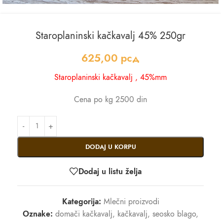
Staroplaninski kačkavalj 45% 250gr
625,00
рсд
Staroplaninski kačkavalj , 45%mm
Cena po kg 2500 din
DODAJ U KORPU
Dodaj u listu želja
Kategorija:
Mlečni proizvodi
Oznake:
domači kačkavalj
,
kačkavalj
,
seosko blago
,