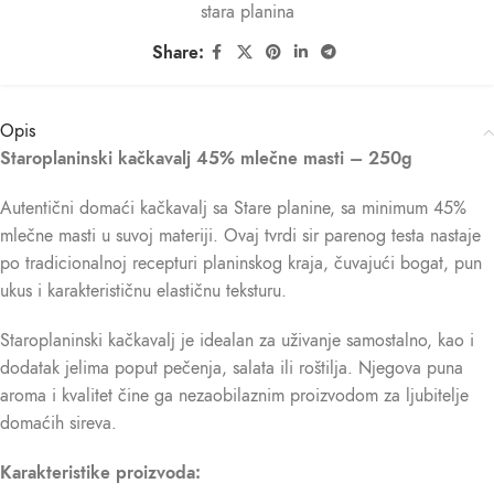
stara planina
Share:
Opis
Staroplaninski kačkavalj 45% mlečne masti – 250g
Autentični domaći kačkavalj sa Stare planine, sa minimum 45%
mlečne masti u suvoj materiji. Ovaj tvrdi sir parenog testa nastaje
po tradicionalnoj recepturi planinskog kraja, čuvajući bogat, pun
ukus i karakterističnu elastičnu teksturu.
Staroplaninski kačkavalj je idealan za uživanje samostalno, kao i
dodatak jelima poput pečenja, salata ili roštilja. Njegova puna
aroma i kvalitet čine ga nezaobilaznim proizvodom za ljubitelje
domaćih sireva.
Karakteristike proizvoda: