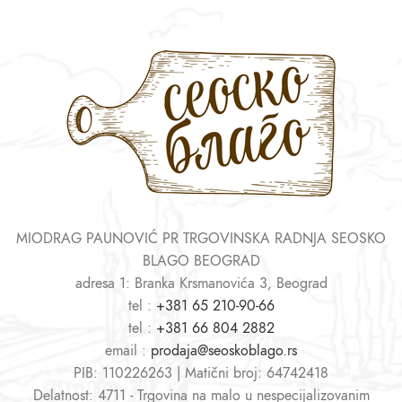
MIODRAG PAUNOVIĆ PR TRGOVINSKA RADNJA SEOSKO
BLAGO BEOGRAD
adresa 1: Branka Krsmanovića 3, Beograd
tel :
+381 65 210-90-66
tel :
+381 66 804 2882
email :
prodaja@seoskoblago.rs
PIB: 110226263 | Matični broj: 64742418
Delatnost: 4711 - Trgovina na malo u nespecijalizovanim