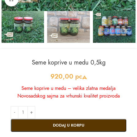
Seme koprive u medu 0,5kg
920,00
рсд
Seme koprive u medu – velika zlatna medalja
Novosadskog sajma za vrhunski kvalitet proizvoda
DODAJ U KORPU