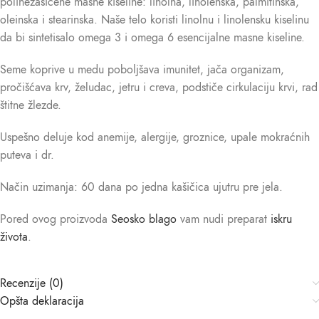
polinezasićene masne kiseline: linolna, linolenska, palmitinska,
oleinska i stearinska. Naše telo koristi linolnu i linolensku kiselinu
da bi sintetisalo omega 3 i omega 6 esencijalne masne kiseline.
Seme koprive u medu poboljšava imunitet, jača organizam,
pročišćava krv, želudac, jetru i creva, podstiče cirkulaciju krvi, rad
štitne žlezde.
Uspešno deluje kod anemije, alergije, groznice, upale mokraćnih
puteva i dr.
Način uzimanja: 60 dana po jedna kašičica ujutru pre jela.
Pored ovog proizvoda
Seosko blago
vam nudi preparat
iskru
života
.
Recenzije (0)
Opšta deklaracija