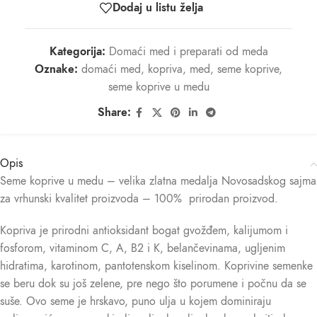
Dodaj u listu želja
Kategorija:
Domaći med i preparati od meda
Oznake:
domaći med
,
kopriva
,
med
,
seme koprive
,
seme koprive u medu
Share:
Opis
Seme koprive u medu – velika zlatna medalja Novosadskog sajma
za vrhunski kvalitet proizvoda – 100% prirodan proizvod.
Kopriva je prirodni antioksidant bogat gvožđem, kalijumom i
fosforom, vitaminom C, A, B2 i K, belančevinama, ugljenim
hidratima, karotinom, pantotenskom kiselinom. Koprivine semenke
se beru dok su još zelene, pre nego što porumene i počnu da se
suše. Ovo seme je hrskavo, puno ulja u kojem dominiraju