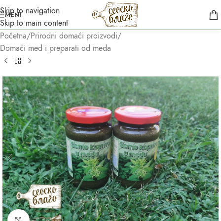
Skip to navigation
MENI
Skip to main content
Početna
/
Prirodni domaći proizvodi
/
Domaći med i preparati od meda
Asistent
● Dostupan — Seosko blago
Kliknite za uvećanje