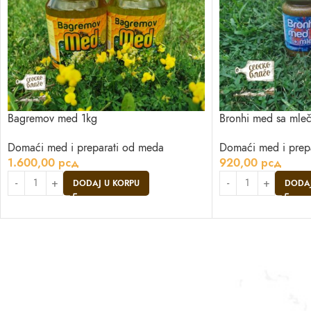
Bagremov med 1kg
Bronhi med sa mle
Domaći med i preparati od meda
Domaći med i prep
1.600,00
рсд
920,00
рсд
DODAJ U KORPU
DODAJ