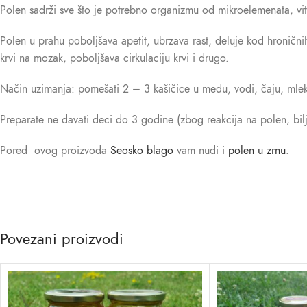
Polen sadrži sve što je potrebno organizmu od mikroelemenata, vi
Polen u prahu poboljšava apetit, ubrzava rast, deluje kod hroničnih
krvi na mozak, poboljšava cirkulaciju krvi i drugo.
Način uzimanja: pomešati 2 – 3 kašičice u medu, vodi, čaju, mle
Preparate ne davati deci do 3 godine (zbog reakcija na polen, bilj
Pored ovog proizvoda
Seosko blago
vam nudi i
polen u zrnu
.
Povezani proizvodi