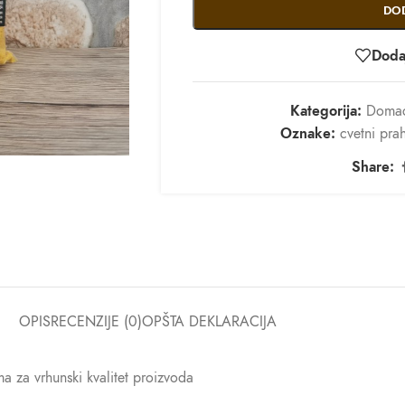
DO
Dodaj
Kategorija:
Domać
Oznake:
cvetni pra
Share:
OPIS
RECENZIJE (0)
OPŠTA DEKLARACIJA
a za vrhunski kvalitet proizvoda