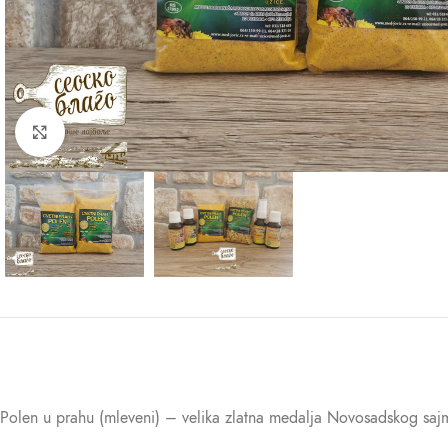
Kliknite za uvećanje
Polen u prahu (mleveni) – velika zlatna medalja Novosadskog sajm