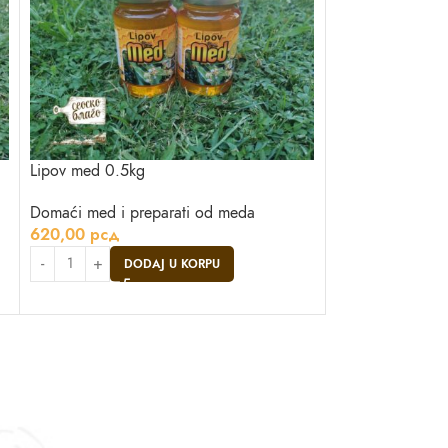
Lipov med 0.5kg
Livadski med 0.
Domaći med i preparati od meda
Domaći med i pr
620,00
рсд
650,00
рсд
DODAJ U KORPU
DO
Asistent
● Dostupan — Seosko blago