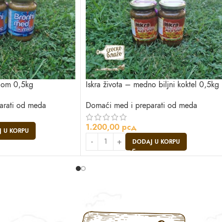
čom 0,5kg
Iskra života – medno biljni koktel 0,5kg
arati od meda
Domaći med i preparati od meda
1.200,00
рсд
 U KORPU
DODAJ U KORPU