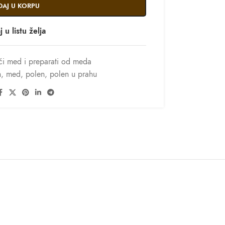
DAJ U KORPU
 u listu želja
i med i preparati od meda
h
,
med
,
polen
,
polen u prahu