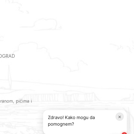
EOGRAD
hranom, pićima i
×
Zdravo! Kako mogu da
pomognem?