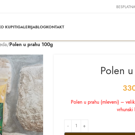
BESPLATNA
O KUPITI
GALERIJA
BLOG
KONTAKT
meda
/
Polen u prahu 100g
Polen u
33
Polen u prahu (mleveni) – veli
vrhunski 