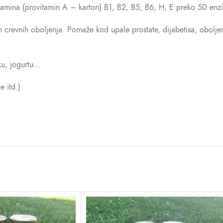
tamina (provitamin A – karton) B1, B2, B5, B6, H, E preko 50 enz
 crevnih oboljenja. Pomaže kod upale prostate, dijabetisa, oboljenj
ku, jogurtu…
e itd.)