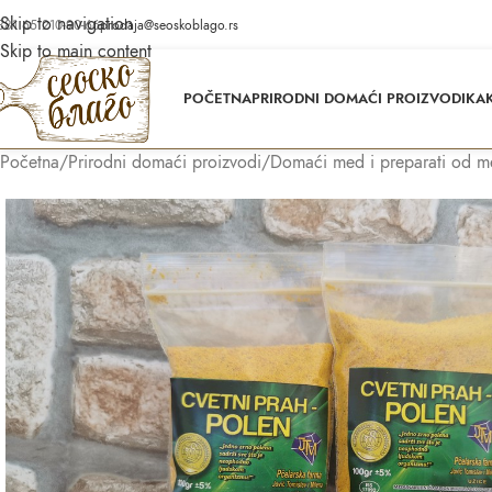
Skip to navigation
381 65 210-90-66
prodaja@seoskoblago.rs
Skip to main content
POČETNA
PRIRODNI DOMAĆI PROIZVODI
KAK
Početna
/
Prirodni domaći proizvodi
/
Domaći med i preparati od 