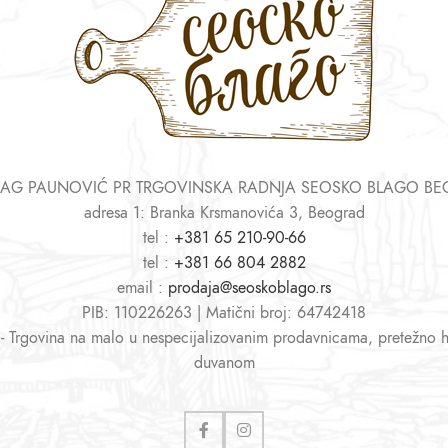
AG PAUNOVIĆ PR TRGOVINSKA RADNJA SEOSKO BLAGO B
adresa 1: Branka Krsmanovića 3, Beograd
tel :
+381 65 210-90-66
tel :
+381 66 804 2882
email :
prodaja@seoskoblago.rs
PIB: 110226263 | Matični broj: 64742418
 - Trgovina na malo u nespecijalizovanim prodavnicama, pretežno 
duvanom