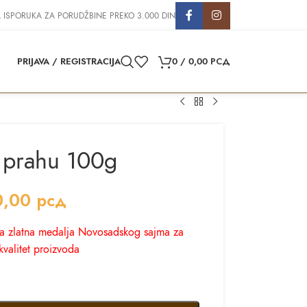
 ISPORUKA ZA PORUDŽBINE PREKO 3.000 DIN
PRIJAVA / REGISTRACIJA
0
/
0,00
РСД
 prahu 100g
0,00
рсд
ka zlatna medalja Novosadskog sajma za
kvalitet proizvoda