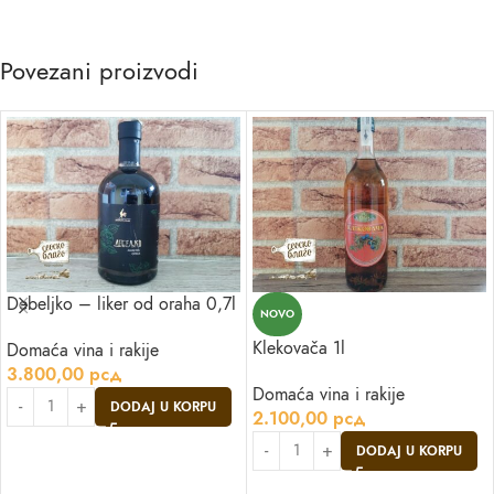
Povezani proizvodi
Debeljko – liker od oraha 0,7l
NOVO
Klekovača 1l
Domaća vina i rakije
3.800,00
рсд
Domaća vina i rakije
DODAJ U KORPU
2.100,00
рсд
DODAJ U KORPU