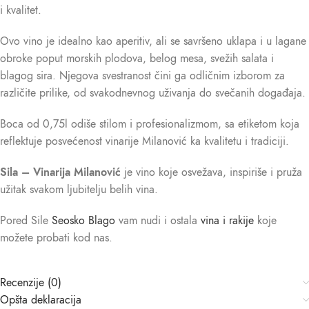
i kvalitet.
Ovo vino je idealno kao aperitiv, ali se savršeno uklapa i u lagane
obroke poput morskih plodova, belog mesa, svežih salata i
blagog sira. Njegova svestranost čini ga odličnim izborom za
različite prilike, od svakodnevnog uživanja do svečanih događaja.
Boca od 0,75l odiše stilom i profesionalizmom, sa etiketom koja
reflektuje posvećenost vinarije Milanović ka kvalitetu i tradiciji.
Sila – Vinarija Milanović
je vino koje osvežava, inspiriše i pruža
užitak svakom ljubitelju belih vina.
Pored Sile
Seosko Blago
vam nudi i ostala
vina i rakije
koje
možete probati kod nas.
Recenzije (0)
Opšta deklaracija