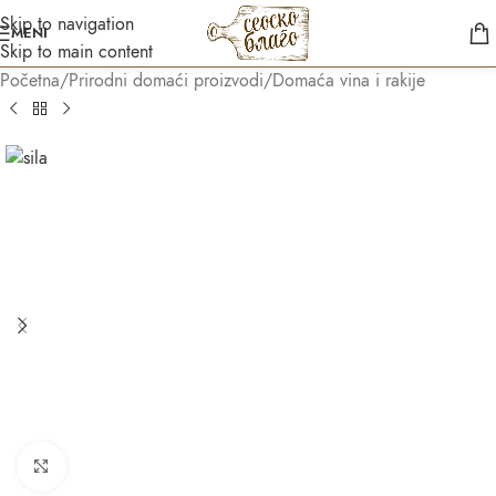
Skip to navigation
MENI
Skip to main content
Početna
/
Prirodni domaći proizvodi
/
Domaća vina i rakije
Asistent
● Dostupan — Seosko blago
Kliknite za uvećanje