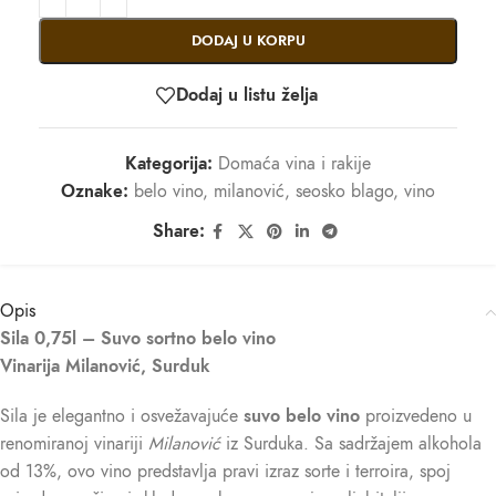
DODAJ U KORPU
Dodaj u listu želja
Kategorija:
Domaća vina i rakije
Oznake:
belo vino
,
milanović
,
seosko blago
,
vino
Share:
Opis
Sila 0,75l – Suvo sortno belo vino
Vinarija Milanović, Surduk
Sila je elegantno i osvežavajuće
suvo belo vino
proizvedeno u
renomiranoj vinariji
Milanović
iz Surduka. Sa sadržajem alkohola
od 13%, ovo vino predstavlja pravi izraz sorte i terroira, spoj