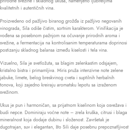
prirodne svežine i skladnog ukusa, namenjeno ljubiteljima
kvalitetnih i autentičnih vina.
Proizvedeno od pažljivo biranog grožđa iz pažljivo negovanih
vinograda, Sila odiše čistim, sortnim karakterom. Vinifikacija je
vođena sa posebnom pažnjom na očuvanje prirodnih aroma i
svežine, a fermentacija na kontrolisanim temperaturama doprinosi
postizanju skladnog balansa između kiselosti i tela vina.
Vizuelno, Sila je svetložuta, sa blagim zelenkastim odsjajem,
kristalno bistra i primamljiva. Miris pruža intenzivne note zelene
jabuke, limete, belog breskvinog cveta i suptilnih herbalnih
tonova, koji zajedno kreiraju aromatsku lepotu sa izraženom
svežinom.
Ukus je pun i harmoničan, sa prijatnom kiselinom koja osvežava i
budi nepce. Dominiraju voćne note – zrela kruška, citrusi i blaga
mineralnost koja dodaje dubinu i složenost. Završetak je
dugotrajan, suv i elegantan, što Sili daje posebnu prepoznatljivost