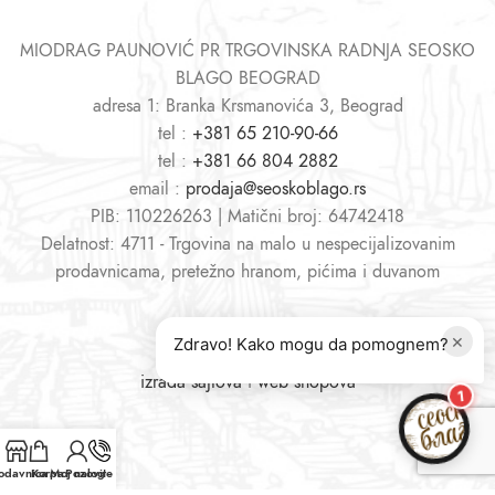
MIODRAG PAUNOVIĆ PR TRGOVINSKA RADNJA SEOSKO
BLAGO BEOGRAD
adresa 1: Branka Krsmanovića 3, Beograd
tel :
+381 65 210-90-66
tel :
+381 66 804 2882
email :
prodaja@seoskoblago.rs
PIB: 110226263 | Matični broj: 64742418
Delatnost: 4711 - Trgovina na malo u nespecijalizovanim
prodavnicama, pretežno hranom, pićima i duvanom
×
Zdravo! Kako mogu da pomognem?
izrada sajtova
i
web shopova
1
odavnica
Korpa
Moj nalog
Pozovite nas