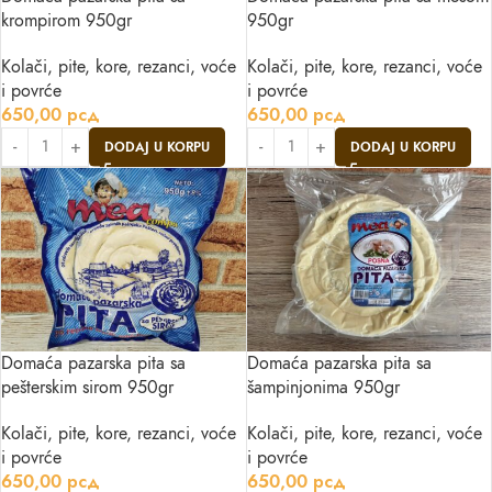
krompirom 950gr
950gr
Kolači, pite, kore, rezanci, voće
Kolači, pite, kore, rezanci, voće
i povrće
i povrće
650,00
рсд
650,00
рсд
DODAJ U KORPU
DODAJ U KORPU
Domaća pazarska pita sa
Domaća pazarska pita sa
pešterskim sirom 950gr
šampinjonima 950gr
Kolači, pite, kore, rezanci, voće
Kolači, pite, kore, rezanci, voće
i povrće
i povrće
650,00
рсд
650,00
рсд