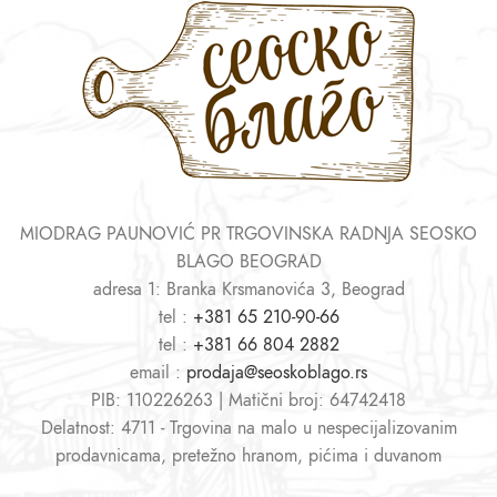
MIODRAG PAUNOVIĆ PR TRGOVINSKA RADNJA SEOSKO
BLAGO BEOGRAD
adresa 1: Branka Krsmanovića 3, Beograd
tel :
+381 65 210-90-66
tel :
+381 66 804 2882
email :
prodaja@seoskoblago.rs
PIB: 110226263 | Matični broj: 64742418
Delatnost: 4711 - Trgovina na malo u nespecijalizovanim
prodavnicama, pretežno hranom, pićima i duvanom