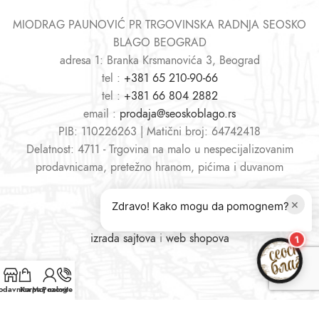
MIODRAG PAUNOVIĆ PR TRGOVINSKA RADNJA SEOSKO
BLAGO BEOGRAD
adresa 1: Branka Krsmanovića 3, Beograd
tel :
+381 65 210-90-66
tel :
+381 66 804 2882
email :
prodaja@seoskoblago.rs
PIB: 110226263 | Matični broj: 64742418
Delatnost: 4711 - Trgovina na malo u nespecijalizovanim
prodavnicama, pretežno hranom, pićima i duvanom
×
Zdravo! Kako mogu da pomognem?
izrada sajtova
i
web shopova
1
odavnica
Korpa
Moj nalog
Pozovite nas