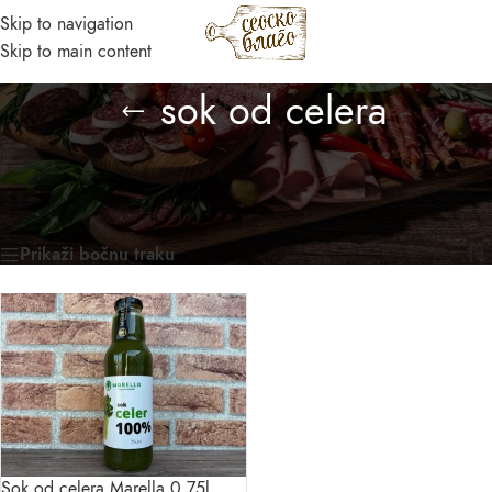
Skip to navigation
MENI
Skip to main content
Asistent
sok od celera
● Dostupan — Seosko blago
Početna
/
Prirodni domaći proizvodi
/
Proizvod označen „sok od celera“
Prikazan jedan rezultat
Prikaži bočnu traku
Sok od celera Marella 0,75l