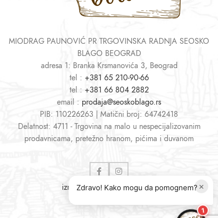
MIODRAG PAUNOVIĆ PR TRGOVINSKA RADNJA SEOSKO
BLAGO BEOGRAD
adresa 1: Branka Krsmanovića 3, Beograd
tel :
+381 65 210-90-66
tel :
+381 66 804 2882
email :
prodaja@seoskoblago.rs
PIB: 110226263 | Matični broj: 64742418
Delatnost: 4711 - Trgovina na malo u nespecijalizovanim
prodavnicama, pretežno hranom, pićima i duvanom
×
izrada sajtova
i
web shopova
Zdravo! Kako mogu da pomognem?
1