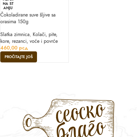
NA ST
ANJU
Čokoladirane suve šljive sa
orasima 150g
Slatka zimnica
,
Kolači, pite,
kore, rezanci, voće i povrće
460,00
рсд
PROČITAJTE JOŠ