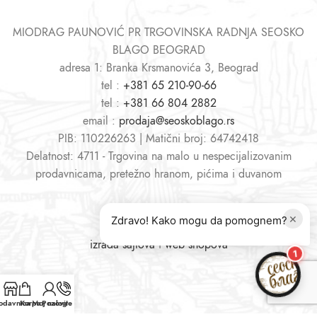
MIODRAG PAUNOVIĆ PR TRGOVINSKA RADNJA SEOSKO
BLAGO BEOGRAD
adresa 1: Branka Krsmanovića 3, Beograd
tel :
+381 65 210-90-66
tel :
+381 66 804 2882
email :
prodaja@seoskoblago.rs
PIB: 110226263 | Matični broj: 64742418
Delatnost: 4711 - Trgovina na malo u nespecijalizovanim
prodavnicama, pretežno hranom, pićima i duvanom
×
Zdravo! Kako mogu da pomognem?
izrada sajtova
i
web shopova
1
odavnica
Korpa
Moj nalog
Pozovite nas