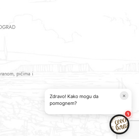
EOGRAD
hranom, pićima i
×
Zdravo! Kako mogu da
pomognem?
1