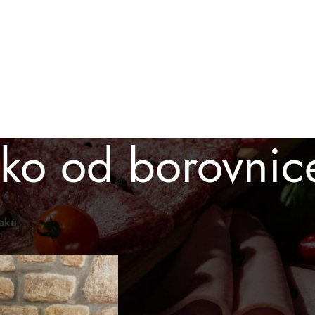
BESPLATNA ISPORUKA ZA PORUDŽBINE PREKO 3.000 D
O KUPITI
GALERIJA
BLOG
KONTAKT
tko od borovnic
omaći proizvodi
/
Proizvod označen „slatko od borovnice“
Prikaži
12
24
36
raku