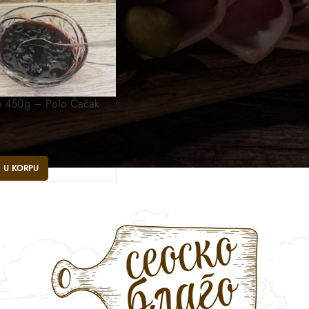
ce 450g – Polo Čačak
 U KORPU