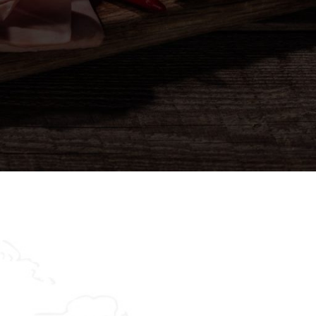
Asistent
● Dostupan — Seosko blago