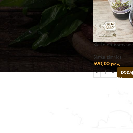
Slatko od borovni
Slatka zimnica
590,00
рсд
DODAJ