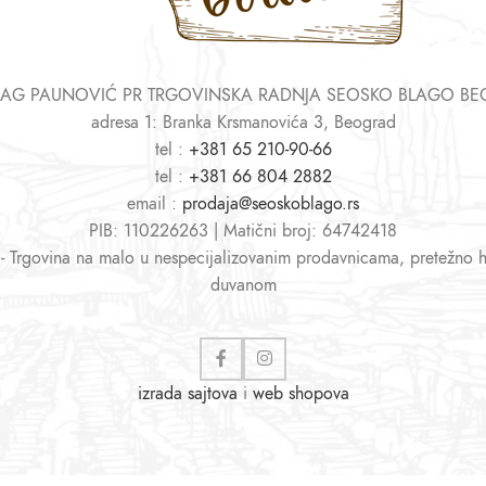
AG PAUNOVIĆ PR TRGOVINSKA RADNJA SEOSKO BLAGO B
adresa 1: Branka Krsmanovića 3, Beograd
tel :
+381 65 210-90-66
tel :
+381 66 804 2882
email :
prodaja@seoskoblago.rs
PIB: 110226263 | Matični broj: 64742418
 - Trgovina na malo u nespecijalizovanim prodavnicama, pretežno 
duvanom
izrada sajtova
i
web shopova