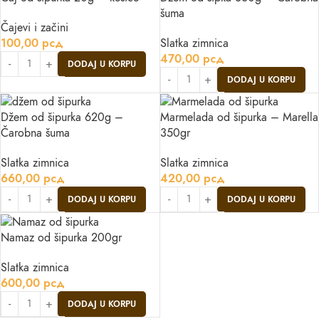
šuma
Čajevi i začini
100,00
рсд
Slatka zimnica
470,00
рсд
DODAJ U KORPU
DODAJ U KORPU
Džem od šipurka 620g –
Marmelada od šipurka – Marella
Čarobna šuma
350gr
Slatka zimnica
Slatka zimnica
660,00
рсд
420,00
рсд
DODAJ U KORPU
DODAJ U KORPU
Namaz od šipurka 200gr
Slatka zimnica
600,00
рсд
DODAJ U KORPU