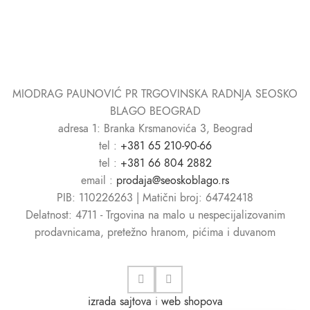
MIODRAG PAUNOVIĆ PR TRGOVINSKA RADNJA SEOSKO
BLAGO BEOGRAD
adresa 1: Branka Krsmanovića 3, Beograd
tel :
+381 65 210-90-66
tel :
+381 66 804 2882
email :
prodaja@seoskoblago.rs
PIB: 110226263 | Matični broj: 64742418
Delatnost: 4711 - Trgovina na malo u nespecijalizovanim
prodavnicama, pretežno hranom, pićima i duvanom
izrada sajtova
i
web shopova