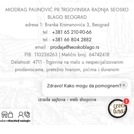
MIODRAG PAUNOVIĆ PR TRGOVINSKA RADNJA SEOSKO
BLAGO BEOGRAD
adresa 1: Branka Krsmanovića 3, Beograd
tel :
+381 65 210-90-66
tel :
+381 66 804 2882
email :
prodaja@seoskoblago.rs
PIB: 110226263 | Matični broj: 64742418
Delatnost: 4711 - Trgovina na malo u nespecijalizovanim
prodavnicama, pretežno hranom, pićima i duvanom
×
Zdravo! Kako mogu da pomognem?
izrada sajtova
i
web shopova
1
odavnica
Korpa
Moj nalog
Pozovite nas