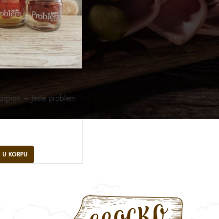
orpion – Jeste problem
 U KORPU