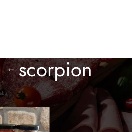
BESPLATNA ISPORUKA ZA PORUDŽBINE PREKO 3.000 D
O KUPITI
GALERIJA
BLOG
KONTAKT
scorpion
omaći proizvodi
/
Proizvod označen „scorpion“
Prikaži
12
24
36
raku