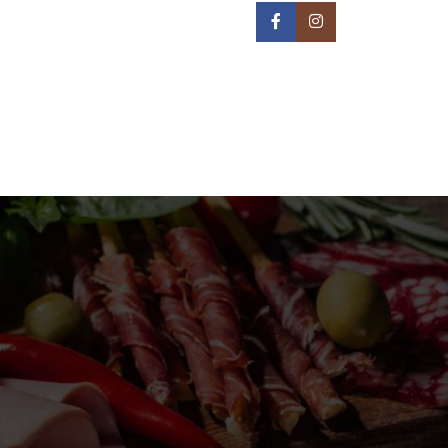
IN NA TERITORIJI BEOGRADA -
REON DOSTAVE
PRIJAVA / REGISTRACIJA
0
/
0,00
РСД