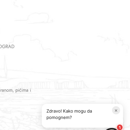
EOGRAD
hranom, pićima i
×
Zdravo! Kako mogu da
pomognem?
1