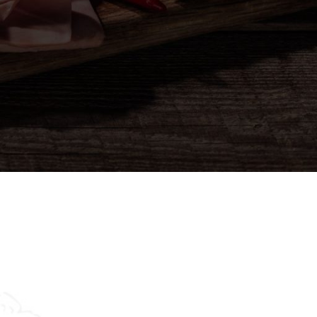
Asistent
● Dostupan — Seosko blago