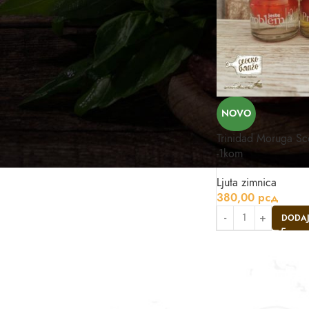
NOVO
Trinidad Moruga Sc
-1kom
Ljuta zimnica
380,00
рсд
DODAJ