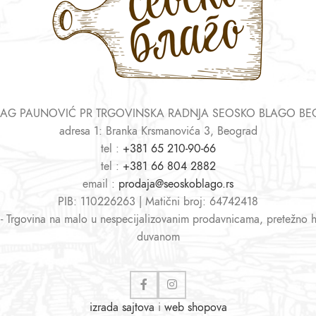
AG PAUNOVIĆ PR TRGOVINSKA RADNJA SEOSKO BLAGO B
adresa 1: Branka Krsmanovića 3, Beograd
tel :
+381 65 210-90-66
tel :
+381 66 804 2882
email :
prodaja@seoskoblago.rs
PIB: 110226263 | Matični broj: 64742418
 - Trgovina na malo u nespecijalizovanim prodavnicama, pretežno 
duvanom
izrada sajtova
i
web shopova