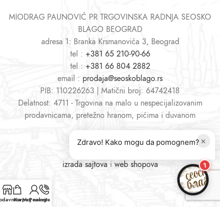
MIODRAG PAUNOVIĆ PR TRGOVINSKA RADNJA SEOSKO
BLAGO BEOGRAD
adresa 1: Branka Krsmanovića 3, Beograd
tel :
+381 65 210-90-66
tel :
+381 66 804 2882
email :
prodaja@seoskoblago.rs
PIB: 110226263 | Matični broj: 64742418
Delatnost: 4711 - Trgovina na malo u nespecijalizovanim
prodavnicama, pretežno hranom, pićima i duvanom
×
Zdravo! Kako mogu da pomognem?
izrada sajtova
i
web shopova
1
odavnica
Korpa
Moj nalog
Pozovite nas