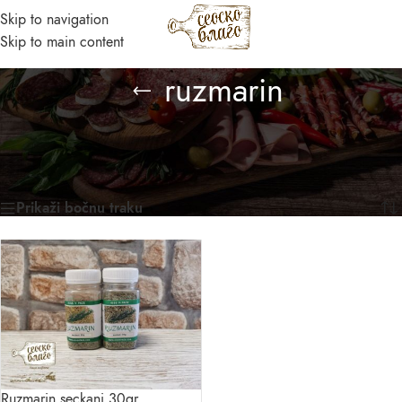
Skip to navigation
MENI
Skip to main content
Asistent
ruzmarin
● Dostupan — Seosko blago
Početna
/
Prirodni domaći proizvodi
/
Proizvod označen „ruzmarin“
Prikazan jedan rezultat
Prikaži bočnu traku
Ruzmarin seckani 30gr