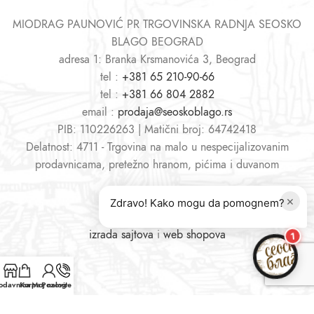
MIODRAG PAUNOVIĆ PR TRGOVINSKA RADNJA SEOSKO
BLAGO BEOGRAD
adresa 1: Branka Krsmanovića 3, Beograd
tel :
+381 65 210-90-66
tel :
+381 66 804 2882
email :
prodaja@seoskoblago.rs
PIB: 110226263 | Matični broj: 64742418
Delatnost: 4711 - Trgovina na malo u nespecijalizovanim
prodavnicama, pretežno hranom, pićima i duvanom
×
Zdravo! Kako mogu da pomognem?
izrada sajtova
i
web shopova
1
odavnica
Korpa
Moj nalog
Pozovite nas