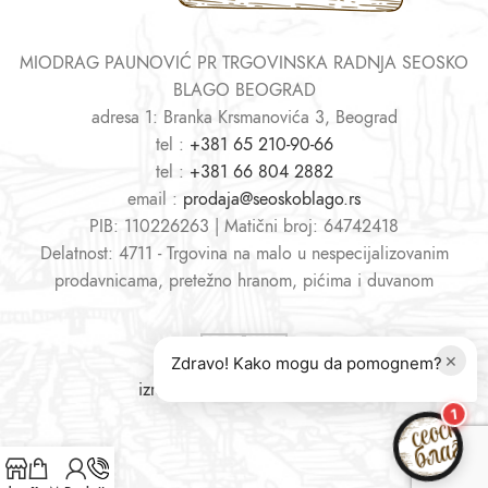
MIODRAG PAUNOVIĆ PR TRGOVINSKA RADNJA SEOSKO
BLAGO BEOGRAD
adresa 1: Branka Krsmanovića 3, Beograd
tel :
+381 65 210-90-66
tel :
+381 66 804 2882
email :
prodaja@seoskoblago.rs
PIB: 110226263 | Matični broj: 64742418
Delatnost: 4711 - Trgovina na malo u nespecijalizovanim
prodavnicama, pretežno hranom, pićima i duvanom
×
Zdravo! Kako mogu da pomognem?
izrada sajtova
i
web shopova
1