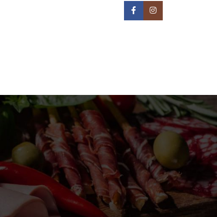
IN NA TERITORIJI BEOGRADA -
REON DOSTAVE
PRIJAVA / REGISTRACIJA
0
/
0,00
РСД