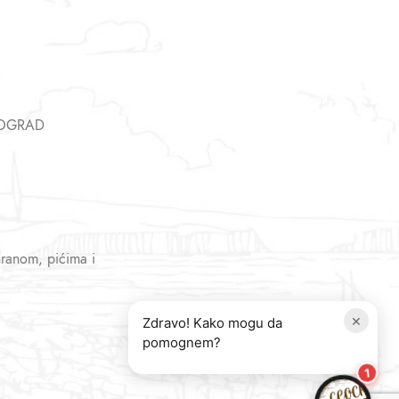
EOGRAD
hranom, pićima i
×
Zdravo! Kako mogu da
pomognem?
1