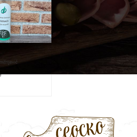
itrijević
e