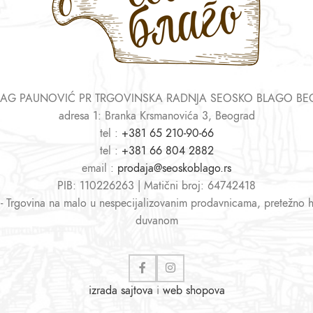
AG PAUNOVIĆ PR TRGOVINSKA RADNJA SEOSKO BLAGO B
adresa 1: Branka Krsmanovića 3, Beograd
tel :
+381 65 210-90-66
tel :
+381 66 804 2882
email :
prodaja@seoskoblago.rs
PIB: 110226263 | Matični broj: 64742418
 - Trgovina na malo u nespecijalizovanim prodavnicama, pretežno 
duvanom
izrada sajtova
i
web shopova