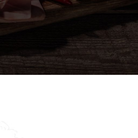
Asistent
● Dostupan — Seosko blago