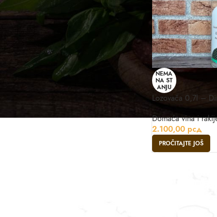
NEMA
NA ST
ANJU
Lozovača 0,7l – Dim
Domaća vina i rakij
2.100,00
рсд
PROČITAJTE JOŠ