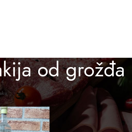
BESPLATNA ISPORUKA ZA PORUDŽBINE PREKO 3.000 D
O KUPITI
GALERIJA
BLOG
KONTAKT
akija od grožđa
omaći proizvodi
/
Proizvod označen „rakija od grožđa“
Prikaži
12
24
36
raku