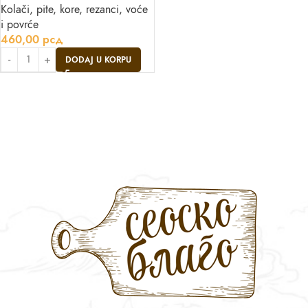
Kolači, pite, kore, rezanci, voće
i povrće
460,00
рсд
DODAJ U KORPU