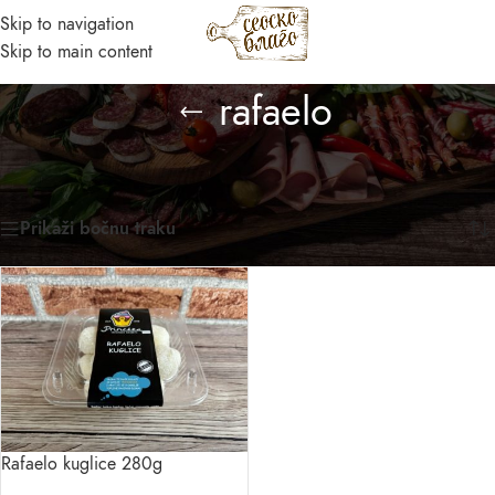
Skip to navigation
MENI
Skip to main content
Asistent
rafaelo
● Dostupan — Seosko blago
Početna
/
Prirodni domaći proizvodi
/
Proizvod označen „rafaelo“
Prikazan jedan rezultat
Prikaži bočnu traku
Rafaelo kuglice 280g