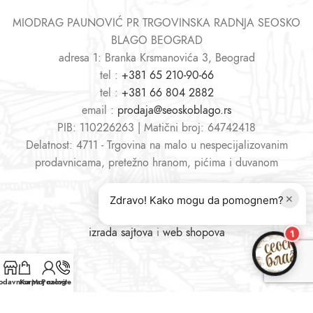
MIODRAG PAUNOVIĆ PR TRGOVINSKA RADNJA SEOSKO
BLAGO BEOGRAD
adresa 1: Branka Krsmanovića 3, Beograd
tel :
+381 65 210-90-66
tel :
+381 66 804 2882
email :
prodaja@seoskoblago.rs
PIB: 110226263 | Matični broj: 64742418
Delatnost: 4711 - Trgovina na malo u nespecijalizovanim
prodavnicama, pretežno hranom, pićima i duvanom
×
Zdravo! Kako mogu da pomognem?
izrada sajtova
i
web shopova
1
odavnica
Korpa
Moj nalog
Pozovite nas