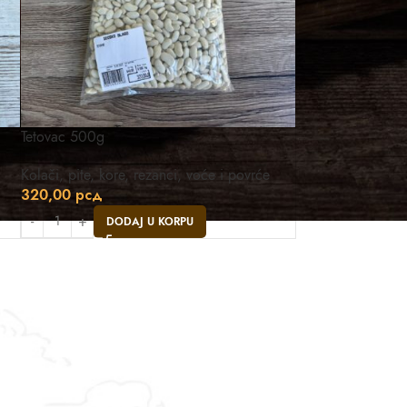
Tetovac 500g
Kolači, pite, kore, rezanci, voće i povrće
320,00
рсд
DODAJ U KORPU
Asistent
● Dostupan — Seosko blago