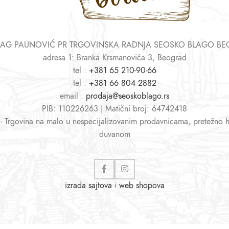
AG PAUNOVIĆ PR TRGOVINSKA RADNJA SEOSKO BLAGO B
adresa 1: Branka Krsmanovića 3, Beograd
tel :
+381 65 210-90-66
tel :
+381 66 804 2882
email :
prodaja@seoskoblago.rs
PIB: 110226263 | Matični broj: 64742418
 - Trgovina na malo u nespecijalizovanim prodavnicama, pretežno 
duvanom
izrada sajtova
i
web shopova