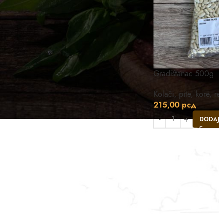
Gradištanac 500g
Kolači, pite, kore, 
215,00
рсд
DODAJ