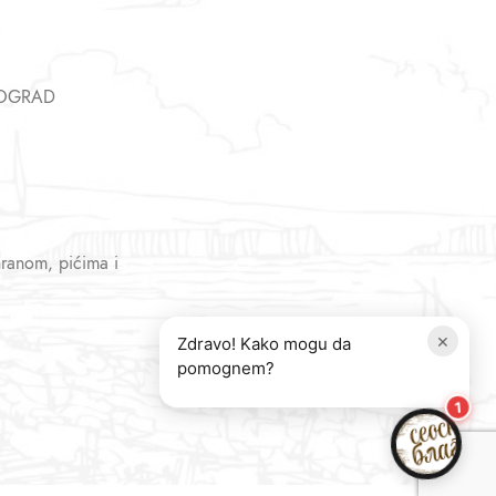
EOGRAD
hranom, pićima i
×
Zdravo! Kako mogu da
pomognem?
1