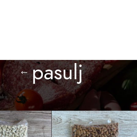
BESPLATNA ISPORUKA ZA PORUDŽBINE PREKO 3.000 D
O KUPITI
GALERIJA
BLOG
KONTAKT
pasulj
omaći proizvodi
/
Proizvod označen „pasulj“
Prikaži
12
24
36
raku