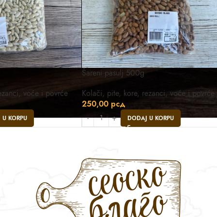
Šareni pasulj 500g
rezanci, voće i povrće
Kolači, pite, kore, rezanci, voće i povrće
250,00
рсд
 U KORPU
DODAJ U KORPU