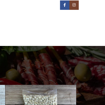
IN NA TERITORIJI BEOGRADA -
REON DOSTAVE
PRIJAVA / REGISTRACIJA
0
/
0,00
РСД