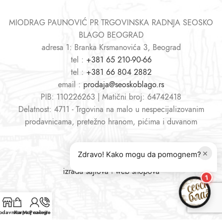
MIODRAG PAUNOVIĆ PR TRGOVINSKA RADNJA SEOSKO
BLAGO BEOGRAD
adresa 1: Branka Krsmanovića 3, Beograd
tel :
+381 65 210-90-66
tel :
+381 66 804 2882
email :
prodaja@seoskoblago.rs
PIB: 110226263 | Matični broj: 64742418
Delatnost: 4711 - Trgovina na malo u nespecijalizovanim
prodavnicama, pretežno hranom, pićima i duvanom
×
Zdravo! Kako mogu da pomognem?
izrada sajtova
i
web shopova
1
odavnica
Korpa
Moj nalog
Pozovite nas