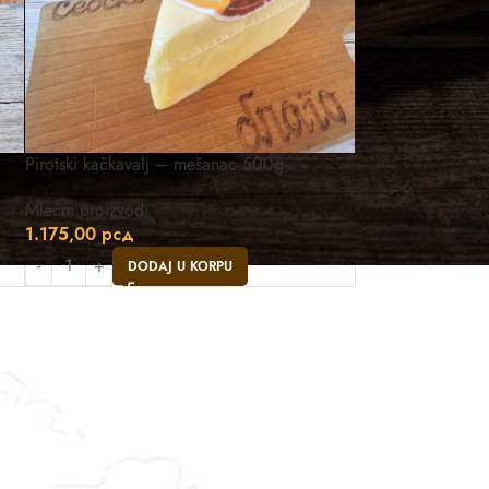
Pirotski kačkavalj – mešanac 500g
Mlečni proizvodi
1.175,00
рсд
DODAJ U KORPU
Asistent
● Dostupan — Seosko blago