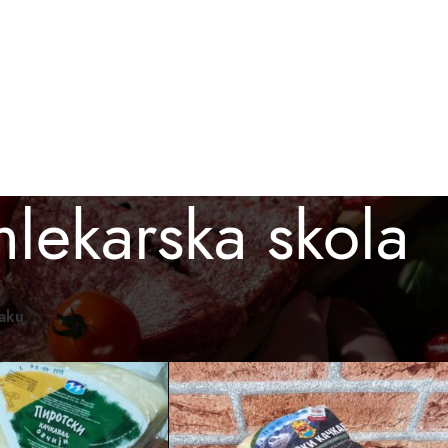
BESPLATNA ISPORUKA ZA PORUDŽBINE PREKO 3.000 D
O KUPITI
GALERIJA
BLOG
KONTAKT
lekarska skola
omaći proizvodi
/
Proizvod označen „mlekarska skola“
Prikaži
12
24
36
raku