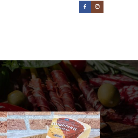
IN NA TERITORIJI BEOGRADA -
REON DOSTAVE
PRIJAVA / REGISTRACIJA
0
/
0,00
РСД