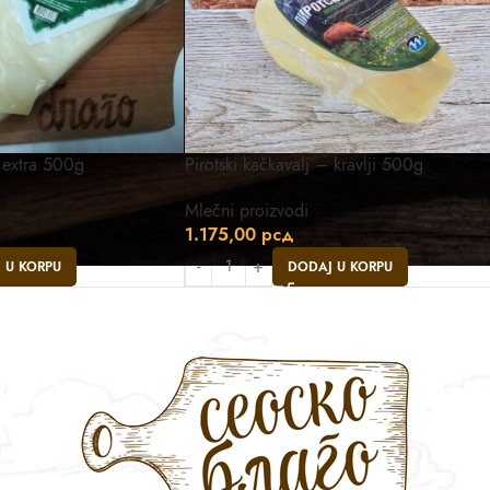
– extra 500g
Pirotski kačkavalj – kravlji 500g
Mlečni proizvodi
1.175,00
рсд
 U KORPU
DODAJ U KORPU