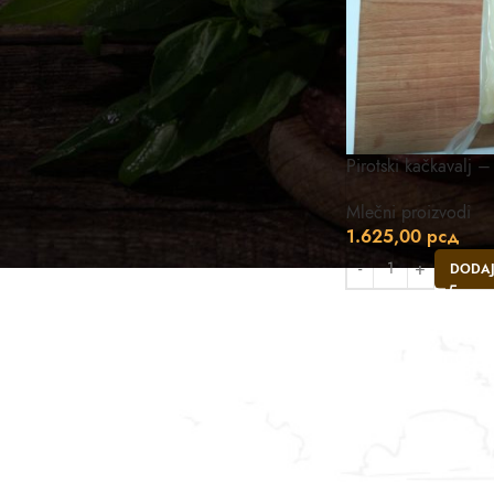
Pirotski kačkavalj 
Mlečni proizvodi
1.625,00
рсд
DODAJ