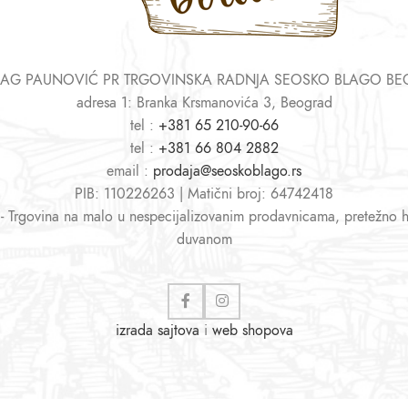
AG PAUNOVIĆ PR TRGOVINSKA RADNJA SEOSKO BLAGO B
adresa 1: Branka Krsmanovića 3, Beograd
tel :
+381 65 210-90-66
tel :
+381 66 804 2882
email :
prodaja@seoskoblago.rs
PIB: 110226263 | Matični broj: 64742418
 - Trgovina na malo u nespecijalizovanim prodavnicama, pretežno 
duvanom
izrada sajtova
i
web shopova