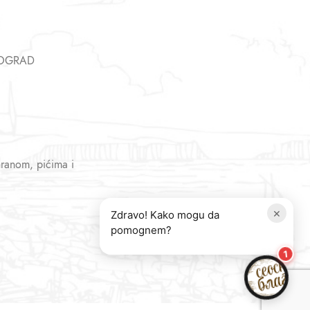
EOGRAD
hranom, pićima i
×
Zdravo! Kako mogu da
pomognem?
1