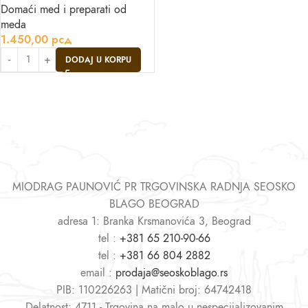
Domaći med i preparati od
meda
1.450,00
рсд
DODAJ U KORPU
MIODRAG PAUNOVIĆ PR TRGOVINSKA RADNJA SEOSKO
BLAGO BEOGRAD
adresa 1: Branka Krsmanovića 3, Beograd
tel :
+381 65 210-90-66
tel :
+381 66 804 2882
email :
prodaja@seoskoblago.rs
PIB: 110226263 | Matični broj: 64742418
Delatnost: 4711 - Trgovina na malo u nespecijalizovanim