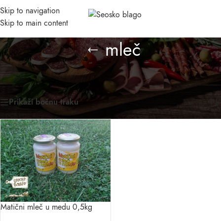
Skip to navigation
MENI
Skip to main content
Asistent
mleč
● Dostupan — Seosko blago
Početna
/
Prirodni domaći proizvodi
/
Proizvod označen „mleč“
Prikazan jedan rezultat
Prikaži bočnu traku
Matični mleč u medu 0,5kg