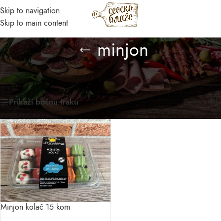
Skip to navigation
MENI
Skip to main content
Asistent
minjon
● Dostupan — Seosko blago
Početna
/
Prirodni domaći proizvodi
/
Proizvod označen „minjon“
Prikazan jedan rezultat
Prikaži bočnu traku
Minjon kolač 15 kom