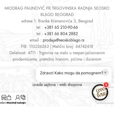
MIODRAG PAUNOVIĆ PR TRGOVINSKA RADNJA SEOSKO
BLAGO BEOGRAD
adresa 1: Branka Krsmanovića 3, Beograd
tel :
+381 65 210-90-66
tel :
+381 66 804 2882
email :
prodaja@seoskoblago.rs
PIB: 110226263 | Matični broj: 64742418
Delatnost: 4711 - Trgovina na malo u nespecijalizovanim
prodavnicama, pretežno hranom, pićima i duvanom
×
Zdravo! Kako mogu da pomognem?
izrada sajtova
i
web shopova
1
odavnica
Korpa
Moj nalog
Pozovite nas