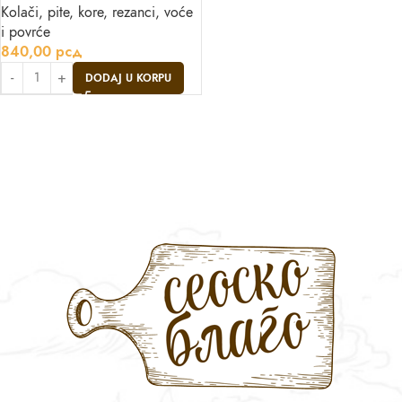
Kolači, pite, kore, rezanci, voće
i povrće
840,00
рсд
DODAJ U KORPU