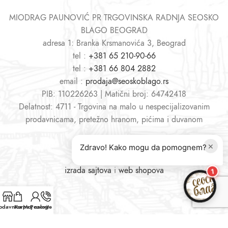
MIODRAG PAUNOVIĆ PR TRGOVINSKA RADNJA SEOSKO
BLAGO BEOGRAD
adresa 1: Branka Krsmanovića 3, Beograd
tel :
+381 65 210-90-66
tel :
+381 66 804 2882
email :
prodaja@seoskoblago.rs
PIB: 110226263 | Matični broj: 64742418
Delatnost: 4711 - Trgovina na malo u nespecijalizovanim
prodavnicama, pretežno hranom, pićima i duvanom
×
Zdravo! Kako mogu da pomognem?
izrada sajtova
i
web shopova
1
odavnica
Korpa
Moj nalog
Pozovite nas