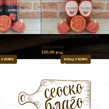
l
Sok od paradajza bez šećera 0,72l
Slana zimnica
320,00
рсд
 U KORPU
DODAJ U KORPU