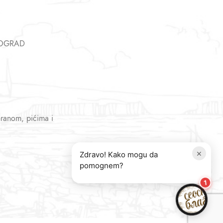
EOGRAD
hranom, pićima i
×
Zdravo! Kako mogu da
pomognem?
1