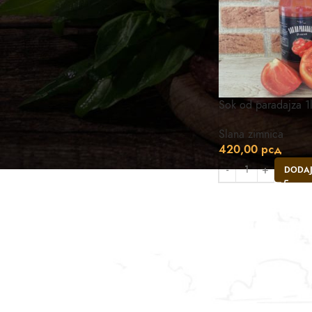
Sok od paradajza 1
Slana zimnica
420,00
рсд
DODAJ