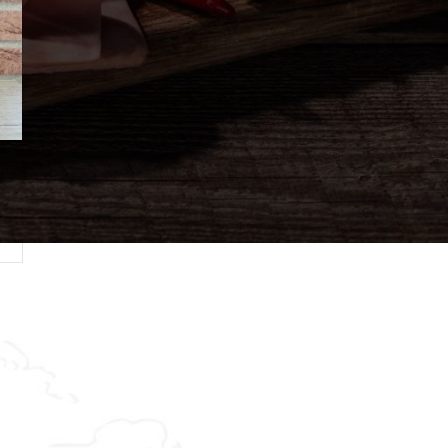
Asistent
● Dostupan — Seosko blago