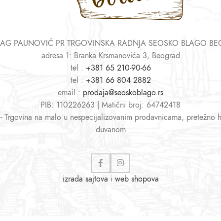
AG PAUNOVIĆ PR TRGOVINSKA RADNJA SEOSKO BLAGO B
adresa 1: Branka Krsmanovića 3, Beograd
tel :
+381 65 210-90-66
tel :
+381 66 804 2882
email :
prodaja@seoskoblago.rs
PIB: 110226263 | Matični broj: 64742418
 - Trgovina na malo u nespecijalizovanim prodavnicama, pretežno 
duvanom
izrada sajtova
i
web shopova