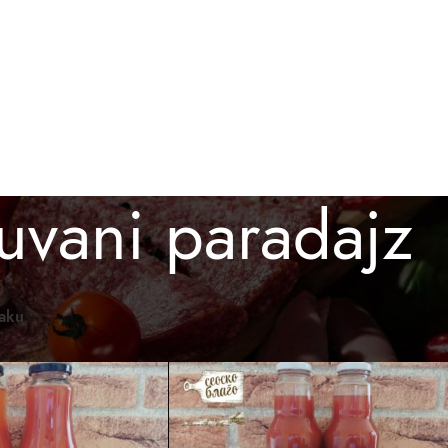
BESPLATNA ISPORUKA ZA PORUDŽBINE PREKO 3.000 D
O KUPITI
GALERIJA
BLOG
KONTAKT
uvani paradajz
omaći proizvodi
/
Proizvod označen „kuvani paradajz“
Prikaži
12
24
36
raku