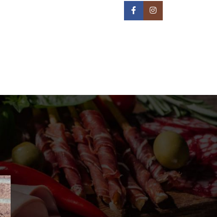
IN NA TERITORIJI BEOGRADA -
REON DOSTAVE
PRIJAVA / REGISTRACIJA
0
/
0,00
РСД