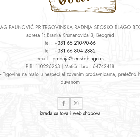
AG PAUNOVIĆ PR TRGOVINSKA RADNJA SEOSKO BLAGO B
adresa 1: Branka Krsmanovića 3, Beograd
tel :
+381 65 210-90-66
tel :
+381 66 804 2882
email :
prodaja@seoskoblago.rs
PIB: 110226263 | Matični broj: 64742418
 - Trgovina na malo u nespecijalizovanim prodavnicama, pretežno 
duvanom
izrada sajtova
i
web shopova