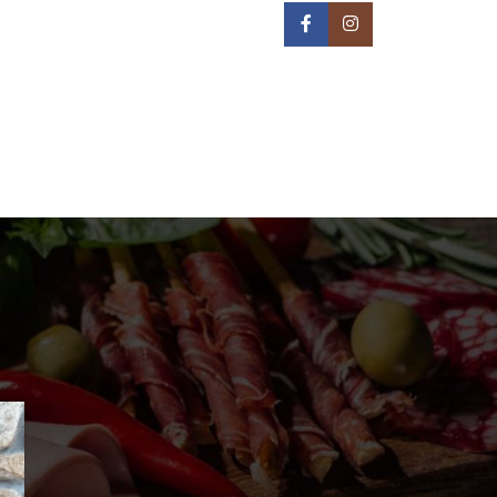
IN NA TERITORIJI BEOGRADA -
REON DOSTAVE
PRIJAVA / REGISTRACIJA
0
/
0,00
РСД