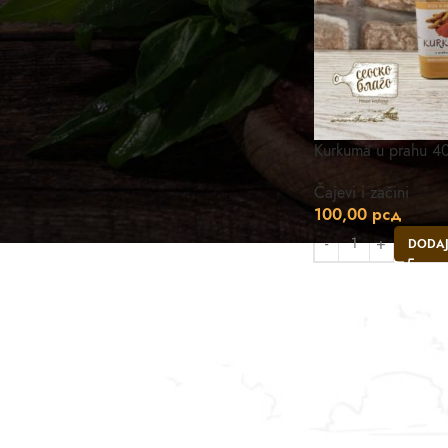
Kurkuma u prahu 4
Čajevi i začini
100,00
рсд
DODAJ