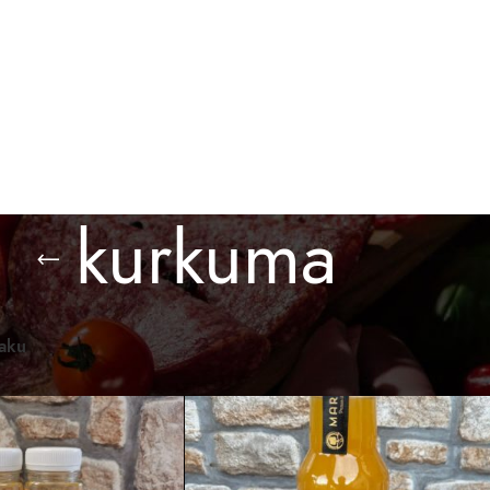
BESPLATNA ISPORUKA ZA PORUDŽBINE PREKO 3.000 D
O KUPITI
GALERIJA
BLOG
KONTAKT
kurkuma
omaći proizvodi
/
Proizvod označen „kurkuma“
Prikaži
12
24
36
raku