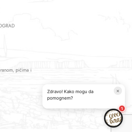
EOGRAD
hranom, pićima i
×
Zdravo! Kako mogu da
pomognem?
1