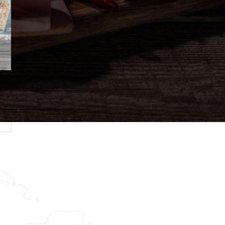
Asistent
● Dostupan — Seosko blago