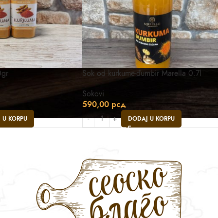
0gr
Sok od kurkume-đumbir Marella 0.7l
Sokovi
590,00
рсд
 U KORPU
DODAJ U KORPU