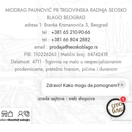
MIODRAG PAUNOVIĆ PR TRGOVINSKA RADNJA SEOSKO
BLAGO BEOGRAD
adresa 1: Branka Krsmanovića 3, Beograd
tel :
+381 65 210-90-66
tel :
+381 66 804 2882
email :
prodaja@seoskoblago.rs
PIB: 110226263 | Matični broj: 64742418
Delatnost: 4711 - Trgovina na malo u nespecijalizovanim
prodavnicama, pretežno hranom, pićima i duvanom
×
Zdravo! Kako mogu da pomognem?
izrada sajtova
i
web shopova
1
odavnica
Korpa
Moj nalog
Pozovite nas