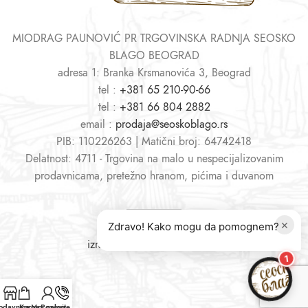
MIODRAG PAUNOVIĆ PR TRGOVINSKA RADNJA SEOSKO
BLAGO BEOGRAD
adresa 1: Branka Krsmanovića 3, Beograd
tel :
+381 65 210-90-66
tel :
+381 66 804 2882
email :
prodaja@seoskoblago.rs
PIB: 110226263 | Matični broj: 64742418
Delatnost: 4711 - Trgovina na malo u nespecijalizovanim
prodavnicama, pretežno hranom, pićima i duvanom
×
Zdravo! Kako mogu da pomognem?
izrada sajtova
i
web shopova
1
odavnica
Korpa
Moj nalog
Pozovite nas