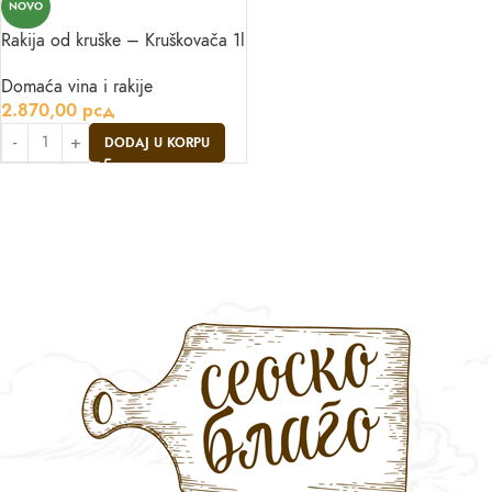
NOVO
Rakija od kruške – Kruškovača 1l
Domaća vina i rakije
2.870,00
рсд
DODAJ U KORPU